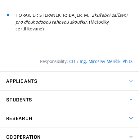
HORÁK, D.; ŠTĚPÁNEK, P.; BAJER, M.:
Zkušební zařízení
pro dlouhodobou tahovou zkoušku
. (Metodiky
certifikované)
Responsibility:
CIT
/
Ing. Miroslav Menšík, Ph.D.
APPLICANTS
Why study at the FCE?
STUDENTS
Short-term study & Training
Academic Year
Programmes in English
RESEARCH
Degree Programmes
Open Day
Achievements
Courses
COOPERATION
(external
E–application