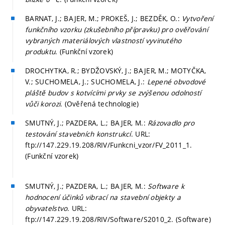
BARNAT, J.; BAJER, M.; PROKEŠ, J.; BEZDĚK, O.:
Vytvoření
funkčního vzorku (zkušebního přípravku) pro ověřování
vybraných materiálových vlastností vyvinutého
produktu
. (Funkční vzorek)
DROCHYTKA, R.; BYDŽOVSKÝ, J.; BAJER, M.; MOTYČKA,
V.; SUCHOMELA, J.; SUCHOMELA, J.:
Lepené obvodové
pláště budov s kotvícími prvky se zvýšenou odolností
vůči korozi
. (Ověřená technologie)
SMUTNÝ, J.; PAZDERA, L.; BAJER, M.:
Rázovadlo pro
testování stavebních konstrukcí
. URL:
ftp://147.229.19.208/RIV/Funkcni_vzor/FV_2011_1.
(Funkční vzorek)
SMUTNÝ, J.; PAZDERA, L.; BAJER, M.:
Software k
hodnocení účinků vibrací na stavební objekty a
obyvatelstvo
. URL:
ftp://147.229.19.208/RIV/Software/S2010_2. (Software)