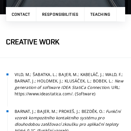
CONTACT
RESPONSIBILITIES
TEACHING
PRO
CREATIVE WORK
VILD, M.; ŠABATKA, L.; BAJER, M.; KABELÁČ, J.; WALD, F.;
BARNAT, J.; HOLOMEK, J.; KLUSÁČEK, L.; BOBEK, L.:
New
generation of software IDEA StatiCa Connection
. URL:
https://www.ideastatica.com/. (Software)
BARNAT, J.; BAJER, M.; PROKEŠ, J.; BEZDĚK, O.:
Funkční
vzorek kompozitního kontaktního systému pro
dlouhodobou zatěžovací zkoušku pro aplikační teploty
blízké 0 °C
. (Funkční vzorek)