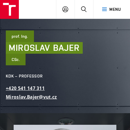
FCE
LOG
HLEDAT
MENU
BUT
ON
prof. Ing.
MIROSLAV
BAJER
CSc.
KDK – PROFESSOR
+420
541
147
311
Miroslav.Bajer@vut.cz