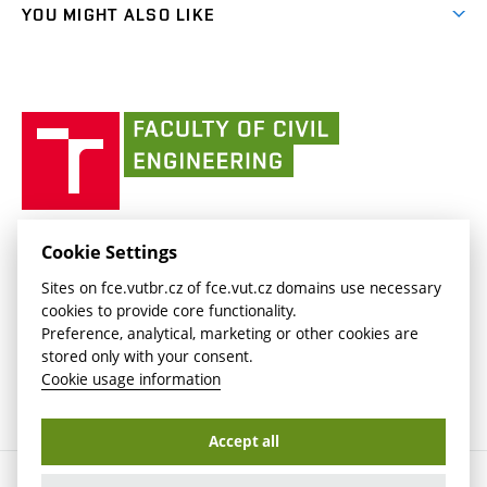
link)
(external
FCE Moodle
YOU MIGHT ALSO LIKE
Media
link)
(external
Intaportal BUT
Currently
AdMaS Centre
link)
(external
(external
BUT mail / Office 365
History
link)
link)
(external
Faculty
BUT mail / Google
Social Safety
BUT
link)
of
Contacts
(external
Civil
link)
Engineering
BUT
Halls of Residence and Dining Services
FACULTY OF CIVIL ENGINEERING BUT
Cookie Settings
(external
Veveří 331/95
www.fce.vutbr.cz
Sites on fce.vutbr.cz of fce.vut.cz domains use necessary
link)
602 00 Brno, Czech Republic
contactus.fce@vutbr.cz
cookies to provide core functionality.
CESA
Preference, analytical, marketing or other cookies are
(external
stored only with your consent.
link)
Cookie usage information
Accept all
Copyright © 2026 Brno University of Technology