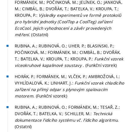
FORMÁNEK, M.; POČINKOVÁ, M.; JELÍNEK, O.; JANKOVÁ,
M.; CIMBÁL, B.; DVOŘÁK, T.; BATELKA, V.; KROUPA, T.;
KROUPA, P.:
Výsledky experimentů ve formě protokolů
pro hybridní jednotky (CoolTop a CoolTeg) zařízení
EcoCool. Jejich vyhodnocení a závěr provedených
měření
. (Ostatní)
RUBINA, A.; RUBINOVÁ, O.; UHER, P.; BLASINSKI, P.;
POČINKOVÁ, M.; FORMÁNEK, M.; CIMBÁL, B.; DVOŘÁK,
T.; BATELKA, V.; KROUPA, T.; KROUPA, P.:
Funkční vzorek
víceokruhové kapalinové soustavy
. (Funkční vzorek)
HORÁK, P.; FORMÁNEK, M.; VLČEK, P.; AMBROŽOVÁ, I.;
VYHLÍDALOVÁ, K.; LINHART, J.:
Funkční vzorek chladícího
zařízení na přímý odpar s plynovým spalovacím
motorem
. (Funkční vzorek)
RUBINA, A.; RUBINOVÁ, O.; FORMÁNEK, M.; TESAŘ, Z.;
DVOŘÁK, T.; BATELKA, V.; SCHILLER, M.:
Technická
dokumentace řidicího systému vč. řídicího algoritmu
.
(Ostatní)