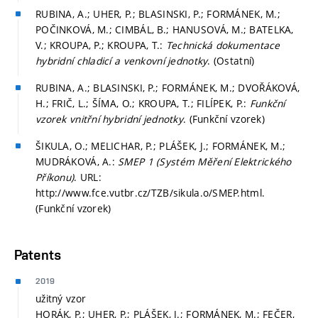
RUBINA, A.; UHER, P.; BLASINSKI, P.; FORMÁNEK, M.;
POČINKOVÁ, M.; CIMBÁL, B.; HANUSOVÁ, M.; BATELKA,
V.; KROUPA, P.; KROUPA, T.:
Technická dokumentace
hybridní chladicí a venkovní jednotky
. (Ostatní)
RUBINA, A.; BLASINSKI, P.; FORMÁNEK, M.; DVOŘÁKOVÁ,
H.; FRIČ, L.; ŠÍMA, O.; KROUPA, T.; FILÍPEK, P.:
Funkční
vzorek vnitřní hybridní jednotky
. (Funkční vzorek)
ŠIKULA, O.; MELICHAR, P.; PLÁŠEK, J.; FORMÁNEK, M.;
MUDRÁKOVÁ, A.:
SMEP 1 (Systém Měření Elektrického
Příkonu)
. URL:
http://www.fce.vutbr.cz/TZB/sikula.o/SMEP.html.
(Funkční vzorek)
Patents
2019
užitný vzor
HORÁK, P.; UHER, P.; PLÁŠEK, J.; FORMÁNEK, M.; FEČER,