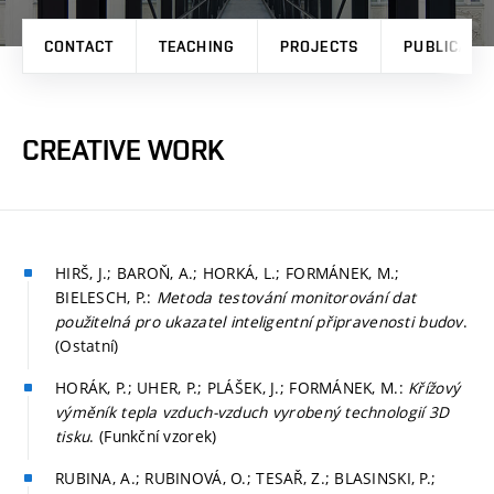
CONTACT
TEACHING
PROJECTS
PUBLICATI
CREATIVE WORK
HIRŠ, J.; BAROŇ, A.; HORKÁ, L.; FORMÁNEK, M.;
BIELESCH, P.:
Metoda testování monitorování dat
použitelná pro ukazatel inteligentní připravenosti budov
.
(Ostatní)
HORÁK, P.; UHER, P.; PLÁŠEK, J.; FORMÁNEK, M.:
Křížový
výměník tepla vzduch-vzduch vyrobený technologií 3D
tisku
. (Funkční vzorek)
RUBINA, A.; RUBINOVÁ, O.; TESAŘ, Z.; BLASINSKI, P.;