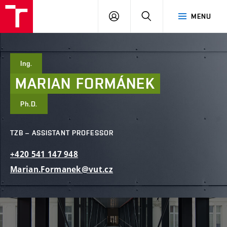
FCE
LOG
HLEDAT
MENU
BUT
ON
Ing.
MARIAN
FORMÁNEK
Ph.D.
TZB – ASSISTANT PROFESSOR
+420
541
147
948
Marian.Formanek@vut.cz