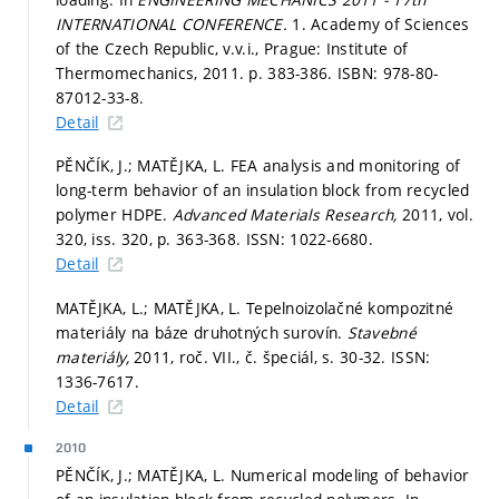
INTERNATIONAL CONFERENCE.
1. Academy of Sciences
of the Czech Republic, v.v.i., Prague: Institute of
Thermomechanics, 2011.
p. 383-386.
ISBN: 978-80-
87012-33-8.
Detail
PĚNČÍK, J.; MATĚJKA, L. FEA analysis and monitoring of
long-term behavior of an insulation block from recycled
polymer HDPE.
Advanced Materials Research,
2011, vol.
320, iss. 320,
p. 363-368.
ISSN: 1022-6680.
Detail
MATĚJKA, L.; MATĚJKA, L. Tepelnoizolačné kompozitné
materiály na báze druhotných surovín.
Stavebné
materiály,
2011, roč. VII., č. špeciál,
s. 30-32.
ISSN:
1336-7617.
Detail
2010
PĚNČÍK, J.; MATĚJKA, L. Numerical modeling of behavior