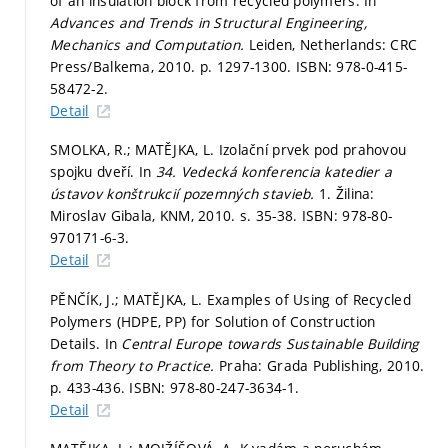
of an insulation block from recycled polymers. In
Advances and Trends in Structural Engineering,
Mechanics and Computation.
Leiden, Netherlands: CRC
Press/Balkema, 2010.
p. 1297-1300.
ISBN: 978-0-415-
58472-2.
Detail
SMOLKA, R.; MATĚJKA, L. Izolační prvek pod prahovou
spojku dveří. In
34. Vedecká konferencia katedier a
ústavov konštrukcií pozemných stavieb.
1. Žilina:
Miroslav Gibala, KNM, 2010.
s. 35-38.
ISBN: 978-80-
970171-6-3.
Detail
PĚNČÍK, J.; MATĚJKA, L. Examples of Using of Recycled
Polymers (HDPE, PP) for Solution of Construction
Details. In
Central Europe towards Sustainable Building
from Theory to Practice.
Praha: Grada Publishing, 2010.
p. 433-436.
ISBN: 978-80-247-3634-1.
Detail