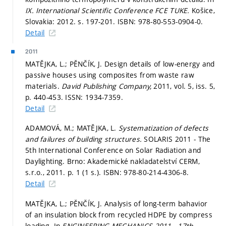
IX. International Scientific Conference FCE TUKE.
Košice,
Slovakia: 2012.
s. 197-201.
ISBN: 978-80-553-0904-0.
Detail
2011
MATĚJKA, L.; PĚNČÍK, J. Design details of low-energy and
passive houses using composites from waste raw
materials.
David Publishing Company,
2011, vol. 5, iss. 5,
p. 440-453.
ISSN: 1934-7359.
Detail
ADAMOVÁ, M.; MATĚJKA, L.
Systematization of defects
and failures of building structures.
SOLARIS 2011 - The
5th International Conference on Solar Radiation and
Daylighting. Brno: Akademické nakladatelství CERM,
s.r.o., 2011.
p. 1 (1 s.).
ISBN: 978-80-214-4306-8.
Detail
MATĚJKA, L.; PĚNČÍK, J. Analysis of long-term bahavior
of an insulation block from recycled HDPE by compress
loading. In
ENGINEERING MECHANICS 2011 - 17th