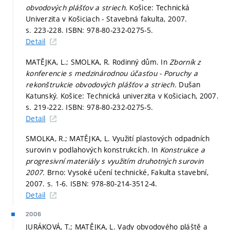
obvodových plášťov a striech.
Košice: Technická
Univerzita v Košiciach - Stavebná fakulta, 2007.
s. 223-228.
ISBN: 978-80-232-0275-5.
Detail
MATĚJKA, L.; SMOLKA, R. Rodinný dům. In
Zborník z
konferencie s medzinárodnou účasťou - Poruchy a
rekonštrukcie obvodových plášťov a striech.
Dušan
Katunský. Košice: Technická univerzita v Košiciach, 2007.
s. 219-222.
ISBN: 978-80-232-0275-5.
Detail
SMOLKA, R.; MATĚJKA, L. Využití plastových odpadních
surovin v podlahových konstrukcích. In
Konstrukce a
progresivní materiály s využitím druhotných surovin
2007.
Brno: Vysoké učení technické, Fakulta stavební,
2007.
s. 1-6.
ISBN: 978-80-214-3512-4.
Detail
2006
JURÁKOVÁ, T.; MATĚJKA, L. Vady obvodového pláště a