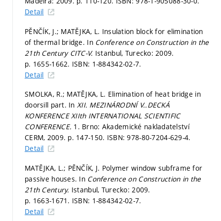
Madeira: 2009.
p. 110-120.
ISBN: 978-1-905088-30-0.
Detail
PĚNČÍK, J.; MATĚJKA, L. Insulation block for elimination
of thermal bridge. In
Conference on Construction in the
21th Century CITC-V.
Istanbul, Turecko: 2009.
p. 1655-1662.
ISBN: 1-884342-02-7.
Detail
SMOLKA, R.; MATĚJKA, L. Elimination of heat bridge in
doorsill part. In
XII. MEZINÁRODNÍ V..DECKÁ
KONFERENCE XIIth INTERNATIONAL SCIENTIFIC
CONFERENCE.
1. Brno: Akademické nakladatelství
CERM, 2009.
p. 147-150.
ISBN: 978-80-7204-629-4.
Detail
MATĚJKA, L.; PĚNČÍK, J. Polymer window subframe for
passive houses. In
Conference on Construction in the
21th Century.
Istanbul, Turecko: 2009.
p. 1663-1671.
ISBN: 1-884342-02-7.
Detail