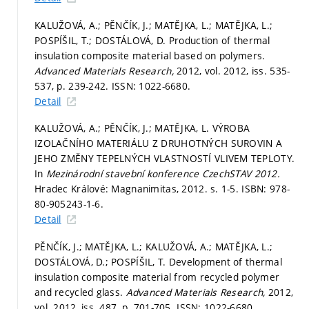
KALUŽOVÁ, A.; PĚNČÍK, J.; MATĚJKA, L.; MATĚJKA, L.;
POSPÍŠIL, T.; DOSTÁLOVÁ, D. Production of thermal
insulation composite material based on polymers.
Advanced Materials Research,
2012, vol. 2012, iss. 535-
537,
p. 239-242.
ISSN: 1022-6680.
Detail
KALUŽOVÁ, A.; PĚNČÍK, J.; MATĚJKA, L. VÝROBA
IZOLAČNÍHO MATERIÁLU Z DRUHOTNÝCH SUROVIN A
JEHO ZMĚNY TEPELNÝCH VLASTNOSTÍ VLIVEM TEPLOTY.
In
Mezinárodní stavební konference CzechSTAV 2012.
Hradec Králové: Magnanimitas, 2012.
s. 1-5.
ISBN: 978-
80-905243-1-6.
Detail
PĚNČÍK, J.; MATĚJKA, L.; KALUŽOVÁ, A.; MATĚJKA, L.;
DOSTÁLOVÁ, D.; POSPÍŠIL, T. Development of thermal
insulation composite material from recycled polymer
and recycled glass.
Advanced Materials Research,
2012,
vol. 2012, iss. 487,
p. 701-705.
ISSN: 1022-6680.