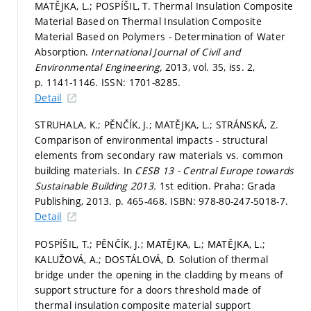
MATĚJKA, L.; POSPÍŠIL, T. Thermal Insulation Composite
Material Based on Thermal Insulation Composite
Material Based on Polymers - Determination of Water
Absorption.
International Journal of Civil and
Environmental Engineering,
2013, vol. 35, iss. 2,
p. 1141-1146.
ISSN: 1701-8285.
Detail
STRUHALA, K.; PĚNČÍK, J.; MATĚJKA, L.; STRÁNSKÁ, Z.
Comparison of environmental impacts - structural
elements from secondary raw materials vs. common
building materials. In
CESB 13 - Central Europe towards
Sustainable Building 2013.
1st edition. Praha: Grada
Publishing, 2013.
p. 465-468.
ISBN: 978-80-247-5018-7.
Detail
POSPÍŠIL, T.; PĚNČÍK, J.; MATĚJKA, L.; MATĚJKA, L.;
KALUŽOVÁ, A.; DOSTÁLOVÁ, D. Solution of thermal
bridge under the opening in the cladding by means of
support structure for a doors threshold made of
thermal insulation composite material support