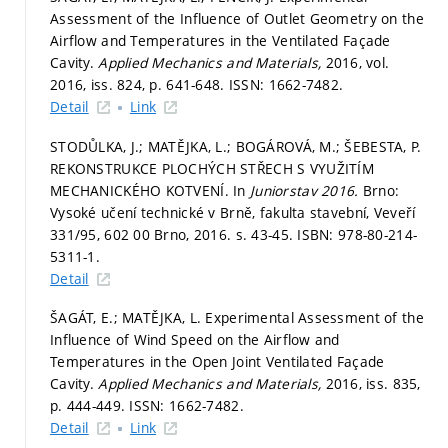
Assessment of the Influence of Outlet Geometry on the
Airflow and Temperatures in the Ventilated Façade
Cavity.
Applied Mechanics and Materials,
2016, vol.
2016, iss. 824,
p. 641-648.
ISSN: 1662-7482.
Detail
Link
STODŮLKA, J.; MATĚJKA, L.; BOGÁROVÁ, M.; ŠEBESTA, P.
REKONSTRUKCE PLOCHÝCH STŘECH S VYUŽITÍM
MECHANICKÉHO KOTVENÍ. In
Juniorstav 2016.
Brno:
Vysoké učení technické v Brně, fakulta stavební, Veveří
331/95, 602 00 Brno, 2016.
s. 43-45.
ISBN: 978-80-214-
5311-1.
Detail
ŠAGÁT, E.; MATĚJKA, L. Experimental Assessment of the
Influence of Wind Speed on the Airflow and
Temperatures in the Open Joint Ventilated Façade
Cavity.
Applied Mechanics and Materials,
2016, iss. 835,
p. 444-449.
ISSN: 1662-7482.
Detail
Link