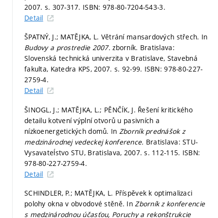
2007.
s. 307-317.
ISBN: 978-80-7204-543-3.
Detail
ŠPATNÝ, J.; MATĚJKA, L. Větrání mansardových střech. In
Budovy a prostredie 2007.
zborník. Bratislava:
Slovenská technická univerzita v Bratislave, Stavebná
fakulta, Katedra KPS, 2007.
s. 92-99.
ISBN: 978-80-227-
2759-4.
Detail
ŠINOGL, J.; MATĚJKA, L.; PĚNČÍK, J. Řešení kritického
detailu kotvení výplní otvorů u pasivních a
nízkoenergetických domů. In
Zborník prednášok z
medzinárodnej vedeckej konference.
Bratislava: STU-
Vysavateĺstvo STU, Bratislava, 2007.
s. 112-115.
ISBN:
978-80-227-2759-4.
Detail
SCHINDLER, P.; MATĚJKA, L. Příspěvek k optimalizaci
polohy okna v obvodové stěně. In
Zborník z konferencie
s medzinárodnou účasťou, Poruchy a rekonštrukcie