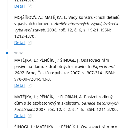
Detail
MOJŽÍŠOVÁ, A.; MATĚJKA, L. Vady konstrukčních detailů
v pasivních domech.
Ateliér otvorových výplní, izolací a
vybavení staveb,
2008, roč. 12, č. 6,
s. 19-21.
ISSN:
1212-4370.
Detail
2007
MATĚJKA, L.; PĚNČÍK, J.; ŠINOGL, J. Osazovací rám
pasivního domu z druhotných surovin. In
Experiment
2007.
Brno, Česká republika: 2007.
s. 307-314.
ISBN:
978-80-7204-543-3.
Detail
MATĚJKA, L.; PĚNČÍK, J.; FLORIAN, A. Pasivní rodinný
dům s železobetonovým skeletem.
Sanace betonových
konstrukcí,
2007, roč. 12, č. 2,
s. 1-6.
ISSN: 1211-3700.
Detail
ŠINOGL, J.; MATĚJKA, L.; PĚNČÍK, J. Osazovací rám pro