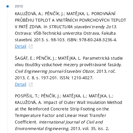
2013
KALUŽOVÁ, A.; PĚNČÍK, J.; MATĚJKA, L. POROVNÁNÍ
PRŮBĚHU TEPLOT A VNITŘNÍCH POVRCHOVÝCH TEPLOT
V PATĚ ZDIVA. In
STRUCTURA stavební trendy 2o13.
Ostrava: VŠB-Technická univerzita Ostrava, Fakulta
stavební, 2013.
s. 98-103.
ISBN: 978-80-248-3236-4.
Detail
ŠAGÁT, E.; PĚNČÍK, J.; MATĚJKA, L. Parametrická studie
vlivu tloušťky vzduchové mezery provětrávané fasády.
Civil Engineering Journal-Stavebni Obzor,
2013, roč.
2013, č. 8,
s. 197-201.
ISSN: 1210-4027.
Detail
POSPÍŠIL, T.; PĚNČÍK, J.; MATĚJKA, L.; MATĚJKA, L.;
KALUŽOVÁ, A. Impact of Outer Wall Insulation Method
at the Reinforced Concrete Strip Footing on the
Temperature Factor and Linear Heat Transfer
Coefficient.
International Journal of Civil and
Environmental Engineering,
2013, vol. 35, iss. 2,