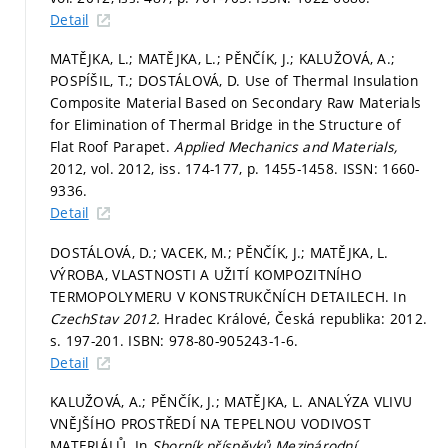
Detail
MATĚJKA, L.; MATĚJKA, L.; PĚNČÍK, J.; KALUŽOVÁ, A.;
POSPÍŠIL, T.; DOSTÁLOVÁ, D. Use of Thermal Insulation
Composite Material Based on Secondary Raw Materials
for Elimination of Thermal Bridge in the Structure of
Flat Roof Parapet.
Applied Mechanics and Materials,
2012, vol. 2012, iss. 174-177,
p. 1455-1458.
ISSN: 1660-
9336.
Detail
DOSTÁLOVÁ, D.; VACEK, M.; PĚNČÍK, J.; MATĚJKA, L.
VÝROBA, VLASTNOSTI A UŽITÍ KOMPOZITNÍHO
TERMOPOLYMERU V KONSTRUKČNÍCH DETAILECH. In
CzechStav 2012.
Hradec Králové, Česká republika: 2012.
s. 197-201.
ISBN: 978-80-905243-1-6.
Detail
KALUŽOVÁ, A.; PĚNČÍK, J.; MATĚJKA, L. ANALÝZA VLIVU
VNĚJŠÍHO PROSTŘEDÍ NA TEPELNOU VODIVOST
MATERIÁLŮ. In
Sborník příspěvků Mezinárodní