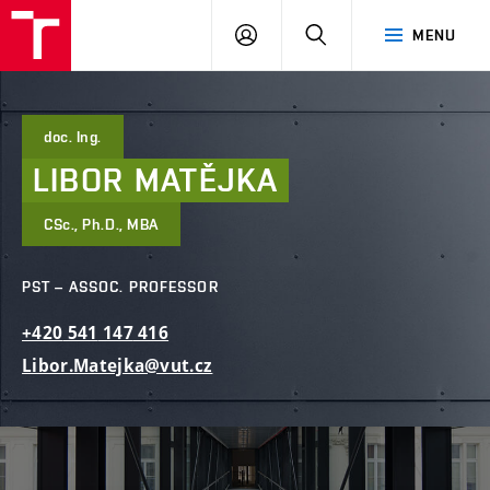
FCE
LOG
HLEDAT
MENU
BUT
ON
doc. Ing.
LIBOR
MATĚJKA
CSc., Ph.D., MBA
PST – ASSOC. PROFESSOR
+420
541
147
416
Libor.Matejka@vut.cz