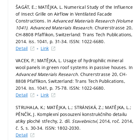
ŠAGÁT, E.; MATĚJKA, L. Numerical Study of the Influence
of Insect Grille on Airflow in Ventilated Facade
Constructions. In
Advanced Materials Research (Volume
1041).
Advanced Materials Research.
Churerstrasse 20,
CH-8808 Pfaffikon, Switzerland: Trans Tech Publications,
2014. iss. 1041,
p. 31-34.
ISSN: 1022-6680.
Detail
Link
VACEK, P.; MATĚJKA, L. Usage of hydrophilic mineral
wool panels in green roof systems in passive houses. In
Advanced Materials Research.
Churerstrasse 20, CH-
8808 Pfaffikon, Switzerland: Trans Tech Publications,
2014. iss. 1041,
p. 75-78.
ISSN: 1022-6680.
Detail
Link
STRUHALA, K.; MATĚJKA, L.; STRÁNSKÁ, Z.; MATĚJKA, L.;
PĚNČÍK, J. Komplexní posouzení konstrukčního detailu
atiky ploché střechy, 2. díl.
Stavebnictví,
2014, roč. 2014,
č. 5,
s. 30-34.
ISSN: 1802-2030.
Detail