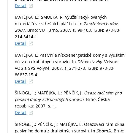
Detail
MATĚJKA, L.; SMOLKA, R. Využití recyklovaných
materiálů ve střešních pláštích. In
Zastřešení budov
2007.
Brno: VUT Brno, 2007.
s. 99-103.
ISBN: 978-80-
214-3414-1.
Detail
MATĚJKA, L. Pasivní a nízkoenergetické domy s využitím
dřeva a druhotných surovin. In
Dřevostavby.
Volyně:
VOŠ a SPŠ Volyně, 2007.
s. 271-278.
ISBN: 978-80-
86837-15-4.
Detail
ŠINOGL, J.; MATĚJKA, L.; PĚNČÍK, J.
Osazovací rám pro
pasivní domy z druhotných surovin.
Brno, Česká
republika: 2007.
s. 1.
Detail
ŠINOGL, J.; PĚNČÍK, J.; MATĚJKA, L. Osazovací rám okna
pasivního domu z druhotných surovin. In
Sborník.
Brno: