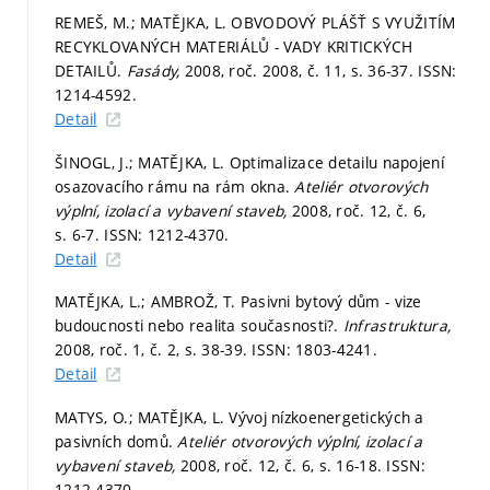
REMEŠ, M.; MATĚJKA, L. OBVODOVÝ PLÁŠŤ S VYUŽITÍM
RECYKLOVANÝCH MATERIÁLŮ - VADY KRITICKÝCH
DETAILŮ.
Fasády,
2008, roč. 2008, č. 11,
s. 36-37.
ISSN:
1214-4592.
Detail
ŠINOGL, J.; MATĚJKA, L. Optimalizace detailu napojení
osazovacího rámu na rám okna.
Ateliér otvorových
výplní, izolací a vybavení staveb,
2008, roč. 12, č. 6,
s. 6-7.
ISSN: 1212-4370.
Detail
MATĚJKA, L.; AMBROŽ, T. Pasivni bytový dům - vize
budoucnosti nebo realita současnosti?.
Infrastruktura,
2008, roč. 1, č. 2,
s. 38-39.
ISSN: 1803-4241.
Detail
MATYS, O.; MATĚJKA, L. Vývoj nízkoenergetických a
pasivních domů.
Ateliér otvorových výplní, izolací a
vybavení staveb,
2008, roč. 12, č. 6,
s. 16-18.
ISSN:
1212-4370.