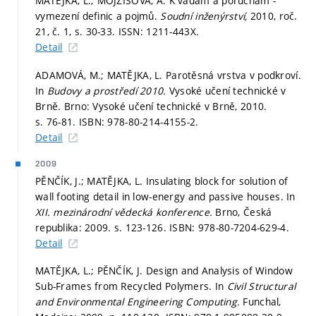
MATĚJKA, L.; MOJŽÍŠOVÁ, A. K vadám a poruchám -
vymezení definic a pojmů.
Soudní inženýrství,
2010, roč.
21, č. 1,
s. 30-33.
ISSN: 1211-443X.
Detail
ADAMOVÁ, M.; MATĚJKA, L. Parotěsná vrstva v podkroví.
In
Budovy a prostředí 2010.
Vysoké učení technické v
Brně. Brno: Vysoké učení technické v Brně, 2010.
s. 76-81.
ISBN: 978-80-214-4155-2.
Detail
2009
PĚNČÍK, J.; MATĚJKA, L. Insulating block for solution of
wall footing detail in low-energy and passive houses. In
XII. mezinárodní vědecká konference.
Brno, Česká
republika: 2009.
s. 123-126.
ISBN: 978-80-7204-629-4.
Detail
MATĚJKA, L.; PĚNČÍK, J. Design and Analysis of Window
Sub-Frames from Recycled Polymers. In
Civil Structural
and Environmental Engineering Computing.
Funchal,