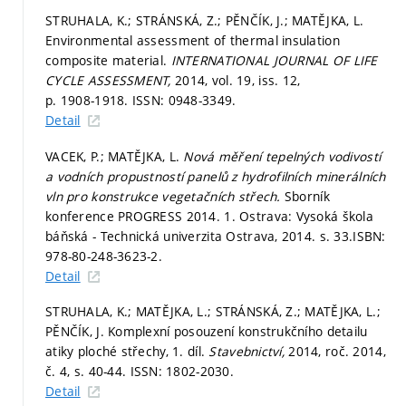
STRUHALA, K.; STRÁNSKÁ, Z.; PĚNČÍK, J.; MATĚJKA, L.
Environmental assessment of thermal insulation
composite material.
INTERNATIONAL JOURNAL OF LIFE
CYCLE ASSESSMENT,
2014, vol. 19, iss. 12,
p. 1908-1918.
ISSN: 0948-3349.
Detail
VACEK, P.; MATĚJKA, L.
Nová měření tepelných vodivostí
a vodních propustností panelů z hydrofilních minerálních
vln pro konstrukce vegetačních střech.
Sborník
konference PROGRESS 2014. 1. Ostrava: Vysoká škola
báňská - Technická univerzita Ostrava, 2014.
s. 33.
ISBN:
978-80-248-3623-2.
Detail
STRUHALA, K.; MATĚJKA, L.; STRÁNSKÁ, Z.; MATĚJKA, L.;
PĚNČÍK, J. Komplexní posouzení konstrukčního detailu
atiky ploché střechy, 1. díl.
Stavebnictví,
2014, roč. 2014,
č. 4,
s. 40-44.
ISSN: 1802-2030.
Detail