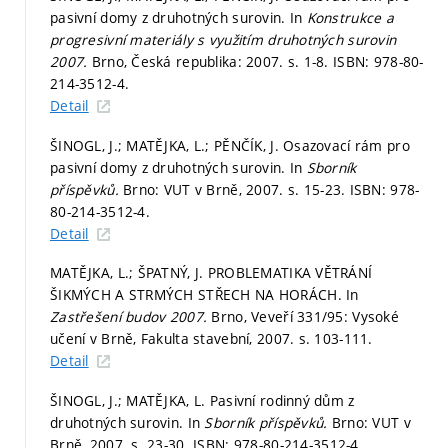
pasivní domy z druhotných surovin. In
Konstrukce a
progresivní materiály s využitím druhotných surovin
2007.
Brno, Česká republika: 2007.
s. 1-8.
ISBN: 978-80-
214-3512-4.
Detail
ŠINOGL, J.; MATĚJKA, L.; PĚNČÍK, J. Osazovací rám pro
pasivní domy z druhotných surovin. In
Sborník
příspěvků.
Brno: VUT v Brně, 2007.
s. 15-23.
ISBN: 978-
80-214-3512-4.
Detail
MATĚJKA, L.; ŠPATNÝ, J. PROBLEMATIKA VĚTRÁNÍ
ŠIKMÝCH A STRMÝCH STŘECH NA HORÁCH. In
Zastřešení budov 2007.
Brno, Veveří 331/95: Vysoké
učení v Brně, Fakulta stavební, 2007.
s. 103-111.
Detail
ŠINOGL, J.; MATĚJKA, L. Pasivní rodinný dům z
druhotných surovin. In
Sborník příspěvků.
Brno: VUT v
Brně, 2007.
s. 23-30.
ISBN: 978-80-214-3512-4.