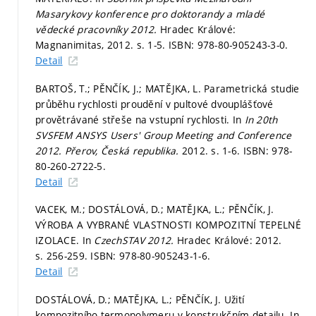
Masarykovy konference pro doktorandy a mladé
vědecké pracovníky 2012.
Hradec Králové:
Magnanimitas, 2012.
s. 1-5.
ISBN: 978-80-905243-3-0.
Detail
BARTOŠ, T.; PĚNČÍK, J.; MATĚJKA, L. Parametrická studie
průběhu rychlosti proudění v pultové dvouplášťové
provětrávané střeše na vstupní rychlosti. In
In 20th
SVSFEM ANSYS Users' Group Meeting and Conference
2012. Přerov, Česká republika.
2012.
s. 1-6.
ISBN: 978-
80-260-2722-5.
Detail
VACEK, M.; DOSTÁLOVÁ, D.; MATĚJKA, L.; PĚNČÍK, J.
VÝROBA A VYBRANÉ VLASTNOSTI KOMPOZITNÍ TEPELNÉ
IZOLACE. In
CzechSTAV 2012.
Hradec Králové: 2012.
s. 256-259.
ISBN: 978-80-905243-1-6.
Detail
DOSTÁLOVÁ, D.; MATĚJKA, L.; PĚNČÍK, J. Užití
kompozitního termopolymeru v konstrukčním detailu. In