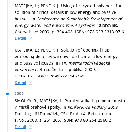
MATĚJKA, L.; PĚNČÍK, J. Using of recycled polymers for
solution of critical details in low-energy and passive
houses. In
Conference on Sustainable Development of
energy, water and environment systems.
Dubrovník,
Chorvatsko: 2009.
p. 394-408.
ISBN: 978-953-6313-97-6.
Detail
MATĚJKA, L.; PĚNČÍK, J. Solution of opening fillup
embeding detail by window sub-frame in low-energy
and passive houses. In
XII. mezinárodní vědecká
konference.
Brno, Česká republika: 2009.
s. 99-102.
ISBN: 978-80-7204-629-4.
Detail
2008
SMOLKA, R.; MATĚJKA, L. Problematika tepelného mostu
v místě prahové spojky. In
Konference Podlahy 2008.
Doc. Ing. Jiří Dohnálek, CSc. Praha 4: Betonconsult
s.r.o., 2008.
s. 261-265.
ISBN: 978-80-254-2560-2.
Detail