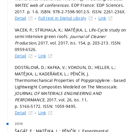
MATEC web of conferences.
EDP France: EDP Sciences,
2017.
p. 1-6.
ISBN: 978-2-7598-9012-5. ISSN: 2261-236X.
Detail
Full text in Digital Libraly
Link
VACEK, P.; STRUHALA, K.; MATĚJKA, L. Life-Cycle study on
semi intensive green roofs.
Journal of Cleaner
Production,
2017, vol. 2017, iss. 154,
p. 203-213.
ISSN:
0959-6526.
Detail
Link
DOSTÁLOVÁ, D.; KAFKA, V.; VOKOUN, D.; HELLER, L.;
MATĚJKA, L; KADEŘÁVEK, L.; PĚNČÍK, J.
Thermomechanical Properties of Popypropylene - based
Lightweight Composites Medeled on The Mesoscale.
JOURNAL OF MATERIALS ENGINEERING AND
PERFORMANCE,
2017, vol. 26, iss. 11,
p. 5166-5172.
ISSN: 1059-9495.
Detail
Link
2016
ŠAGÁT, E.; MATĚJKA, L.; PĚNČÍK, J. Experimental