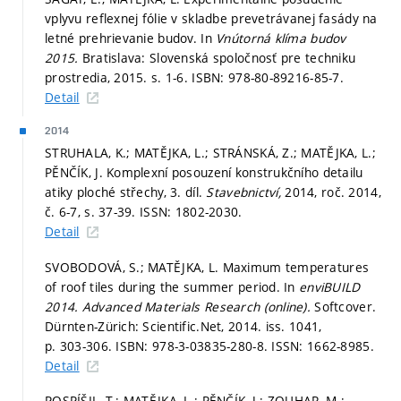
vplyvu reflexnej fólie v skladbe prevetrávanej fasády na
letné prehrievanie budov. In
Vnútorná klíma budov
2015.
Bratislava: Slovenská spoločnosť pre techniku
prostredia, 2015.
s. 1-6.
ISBN: 978-80-89216-85-7.
Detail
2014
STRUHALA, K.; MATĚJKA, L.; STRÁNSKÁ, Z.; MATĚJKA, L.;
PĚNČÍK, J. Komplexní posouzení konstrukčního detailu
atiky ploché střechy, 3. díl.
Stavebnictví,
2014, roč. 2014,
č. 6-7,
s. 37-39.
ISSN: 1802-2030.
Detail
SVOBODOVÁ, S.; MATĚJKA, L. Maximum temperatures
of roof tiles during the summer period. In
enviBUILD
2014.
Advanced Materials Research (online).
Softcover.
Dürnten-Zürich: Scientific.Net, 2014. iss. 1041,
p. 303-306.
ISBN: 978-3-03835-280-8. ISSN: 1662-8985.
Detail
POSPÍŠIL, T.; MATĚJKA, L.; PĚNČÍK, J.; ZOUHAR, M.;