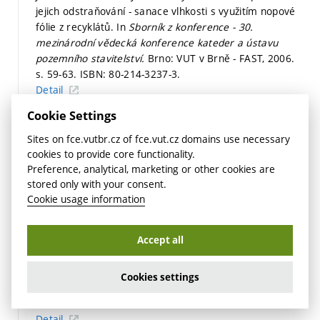
jejich odstraňování - sanace vlhkosti s využitím nopové
fólie z recyklátů. In
Sborník z konference - 30.
mezinárodní vědecká konference kateder a ústavu
pozemního stavitelství.
Brno: VUT v Brně - FAST, 2006.
s. 59-63.
ISBN: 80-214-3237-3.
Detail
Cookie Settings
ŠINOGL, J.; MATĚJKA, L. Využití recyklovaného HDPE ve
stavebnictví. In
Sborník konference Konstrukce a
Sites on fce.vutbr.cz of fce.vut.cz domains use necessary
progresivní materiály s využitím druhotných surovin
cookies to provide core functionality.
2006.
Brno: Vysoké učení technické v Brně, Fakulta
Preference, analytical, marketing or other cookies are
stavební, Ústav pozemního stavitelství, Veveří 95, 602
stored only with your consent.
00, Brno, 2006.
s. 45-50.
Cookie usage information
Detail
MATĚJKA, L.; SCHINDLER, P. Vady povrchových úprav
Accept all
zděného obvodového pláště. In
Poruchy a rekonstrukce
2006 - zděné budovy, stavebně fyzikální problematika,
Cookies settings
statické poruchy, diagnostika.
FAST VŠB - TU OSTRAVA,
2006.
s. 71-76.
ISBN: 80-248-1157-X.
Detail