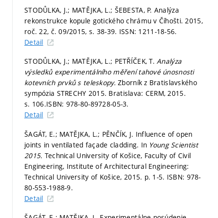
STODŮLKA, J.; MATĚJKA, L.; ŠEBESTA, P. Analýza
rekonstrukce kopule gotického chrámu v Číhošti. 2015,
roč. 22, č. 09/2015,
s. 38-39.
ISSN: 1211-18-56.
Detail
STODŮLKA, J.; MATĚJKA, L.; PETŘÍČEK, T.
Analýza
výsledků experimentálního měření tahové únosnosti
kotevních prvků s teleskopy.
Zborník z Bratislavského
sympózia STRECHY 2015. Bratislava: CERM, 2015.
s. 106.
ISBN: 978-80-89728-05-3.
Detail
ŠAGÁT, E.; MATĚJKA, L.; PĚNČÍK, J. Influence of open
joints in ventilated façade cladding. In
Young Scientist
2015.
Technical University of Košice, Faculty of Civil
Engineering, Institute of Architectural Engineering:
Technical University of Košice, 2015.
p. 1-5.
ISBN: 978-
80-553-1988-9.
Detail
ŠAGÁT, E.; MATĚJKA, L. Experimentálne posúdenie