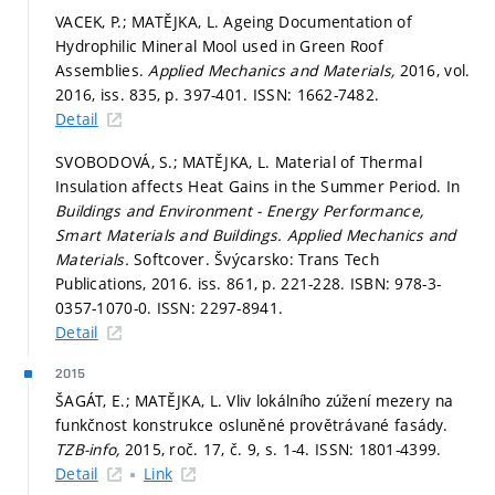
VACEK, P.; MATĚJKA, L. Ageing Documentation of
Hydrophilic Mineral Mool used in Green Roof
Assemblies.
Applied Mechanics and Materials,
2016, vol.
2016, iss. 835,
p. 397-401.
ISSN: 1662-7482.
Detail
SVOBODOVÁ, S.; MATĚJKA, L. Material of Thermal
Insulation affects Heat Gains in the Summer Period. In
Buildings and Environment - Energy Performance,
Smart Materials and Buildings.
Applied Mechanics and
Materials.
Softcover. Švýcarsko: Trans Tech
Publications, 2016. iss. 861,
p. 221-228.
ISBN: 978-3-
0357-1070-0. ISSN: 2297-8941.
Detail
2015
ŠAGÁT, E.; MATĚJKA, L. Vliv lokálního zúžení mezery na
funkčnost konstrukce osluněné provětrávané fasády.
TZB-info,
2015, roč. 17, č. 9,
s. 1-4.
ISSN: 1801-4399.
Detail
Link