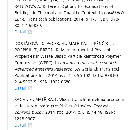
KALUŽOVÁ, A. Different Options for Foundations of
Buildings in Thermal and Financial Context. In
enviBUILD
2014.
Trans tech publications, 2014.
p. 1-5.
ISBN: 978-
80-214-5003-5.
Detail
DOSTÁLOVÁ, D.; VACEK, M.; MATĚJKA, L.; PĚNČÍK, J.;
POSPÍŠIL, T.; BRZOŇ, R. Measurement of Physical
Properties in Waste-Based Particle-Reinforced Polymer
Composites (WPPC). In
Advanced materials research.
Advanced Materials Research.
Switzerland: Trans Tech
Publications Inc., 2014. iss. 2,
p. 96-102.
ISBN: 978-80-
214-5003-5. ISSN: 1022-6680.
Detail
ŠAGÁT, E.; MATĚJKA, L. Vliv větracích mřížek na proudění
vzduchu v mezeře provětrávané fasády.
Tepelná
ochrana budov,
2014, roč. 2014, č. 6,
s. 44-48.
ISSN:
1213-0907.
Detail