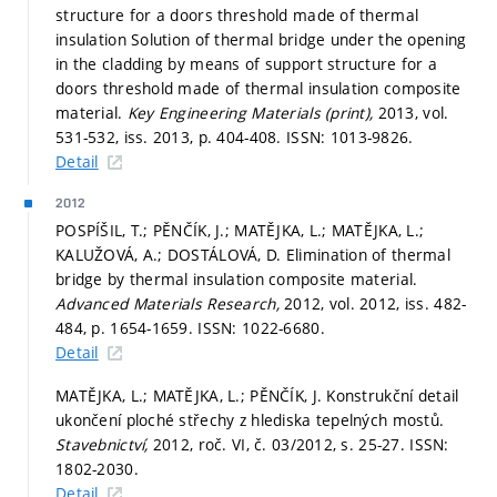
structure for a doors threshold made of thermal
insulation Solution of thermal bridge under the opening
in the cladding by means of support structure for a
doors threshold made of thermal insulation composite
material.
Key Engineering Materials (print),
2013, vol.
531-532, iss. 2013,
p. 404-408.
ISSN: 1013-9826.
Detail
2012
POSPÍŠIL, T.; PĚNČÍK, J.; MATĚJKA, L.; MATĚJKA, L.;
KALUŽOVÁ, A.; DOSTÁLOVÁ, D. Elimination of thermal
bridge by thermal insulation composite material.
Advanced Materials Research,
2012, vol. 2012, iss. 482-
484,
p. 1654-1659.
ISSN: 1022-6680.
Detail
MATĚJKA, L.; MATĚJKA, L.; PĚNČÍK, J. Konstrukční detail
ukončení ploché střechy z hlediska tepelných mostů.
Stavebnictví,
2012, roč. VI, č. 03/2012,
s. 25-27.
ISSN:
1802-2030.
Detail