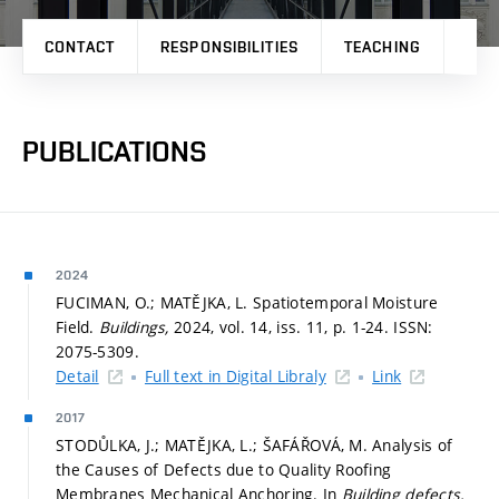
CONTACT
RESPONSIBILITIES
TEACHING
PRO
PUBLICATIONS
2024
FUCIMAN, O.; MATĚJKA, L. Spatiotemporal Moisture
Field.
Buildings,
2024, vol. 14, iss. 11,
p. 1-24.
ISSN:
2075-5309.
Detail
Full text in Digital Libraly
Link
2017
STODŮLKA, J.; MATĚJKA, L.; ŠAFÁŘOVÁ, M. Analysis of
the Causes of Defects due to Quality Roofing
Membranes Mechanical Anchoring. In
Building defects.