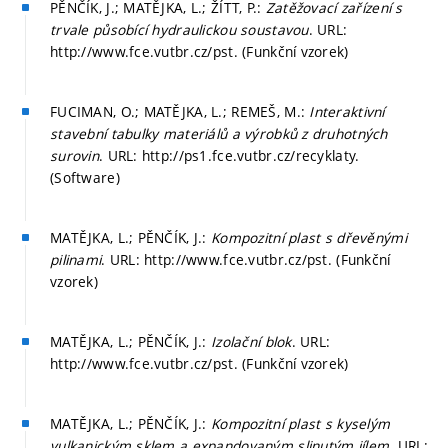
PĚNČÍK, J.; MATĚJKA, L.; ŽÍTT, P.:
Zatěžovací zařízení s
trvale působící hydraulickou soustavou
. URL:
http://www.fce.vutbr.cz/pst. (Funkční vzorek)
FUCIMAN, O.; MATĚJKA, L.; REMEŠ, M.:
Interaktivní
stavební tabulky materiálů a výrobků z druhotných
surovin
. URL: http://ps1.fce.vutbr.cz/recyklaty.
(Software)
MATĚJKA, L.; PĚNČÍK, J.:
Kompozitní plast s dřevěnými
pilinami
. URL: http://www.fce.vutbr.cz/pst. (Funkční
vzorek)
MATĚJKA, L.; PĚNČÍK, J.:
Izolační blok
. URL:
http://www.fce.vutbr.cz/pst. (Funkční vzorek)
MATĚJKA, L.; PĚNČÍK, J.:
Kompozitní plast s kyselým
vulkanickým sklem a expandovaným slinutým jílem
. URL: