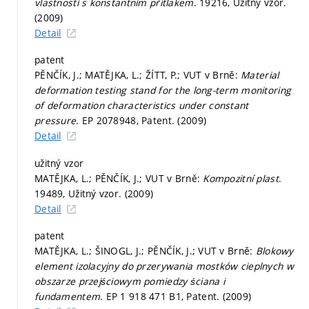
vlastností s konstantním přítlakem
. 19216, Užitný vzor.
(2009)
Detail
patent
PĚNČÍK, J.; MATĚJKA, L.; ŽÍTT, P.; VUT v Brně:
Material
deformation testing stand for the long-term monitoring
of deformation characteristics under constant
pressure
. EP 2078948, Patent. (2009)
Detail
užitný vzor
MATĚJKA, L.; PĚNČÍK, J.; VUT v Brně:
Kompozitní plast
.
19489, Užitný vzor. (2009)
Detail
patent
MATĚJKA, L.; ŠINOGL, J.; PĚNČÍK, J.; VUT v Brně:
Blokowy
element izolacyjny do przerywania mostków cieplnych w
obszarze przejściowym pomiedzy ściana i
fundamentem
. EP 1 918 471 B1, Patent. (2009)