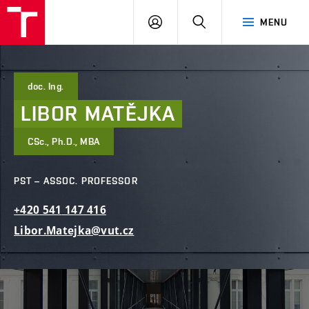
FCE
LOG
HLEDAT
MENU
BUT
ON
doc. Ing.
LIBOR
MATĚJKA
CSc., Ph.D., MBA
PST – ASSOC. PROFESSOR
+420
541
147
416
Libor.Matejka@vut.cz