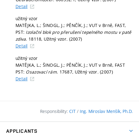
Detail
užitný vzor
MATĚJKA, L.; ŠINOGL, J.; PĚNČÍK, J.; VUT v Brně, FAST,
PST:
Izolační blok pro přerušení tepelného mostu v patě
zdiva
. 18118, Užitný vzor. (2007)
Detail
užitný vzor
MATĚJKA, L.; ŠINOGL, J.; PĚNČÍK, J.; VUT v Brně, FAST
PST:
Osazovací rám
. 17687, Užitný vzor. (2007)
Detail
Responsibility:
CIT
/
Ing. Miroslav Menšík, Ph.D.
APPLICANTS