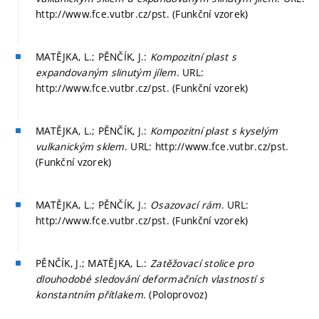
http://www.fce.vutbr.cz/pst. (Funkční vzorek)
MATĚJKA, L.; PĚNČÍK, J.:
Kompozitní plast s
expandovaným slinutým jílem
. URL:
http://www.fce.vutbr.cz/pst. (Funkční vzorek)
MATĚJKA, L.; PĚNČÍK, J.:
Kompozitní plast s kyselým
vulkanickým sklem
. URL: http://www.fce.vutbr.cz/pst.
(Funkční vzorek)
MATĚJKA, L.; PĚNČÍK, J.:
Osazovací rám
. URL:
http://www.fce.vutbr.cz/pst. (Funkční vzorek)
PĚNČÍK, J.; MATĚJKA, L.:
Zatěžovací stolice pro
dlouhodobé sledování deformačních vlastností s
konstantním přítlakem
. (Poloprovoz)