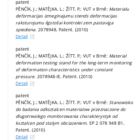
patent
PĚNČÍK, J.; MATĚJKA, L.; ŽÍTT, P.; VUT v Brně:
Materialu
deformacijas izmeginajumu stends deformacijas
raksturojumu ilgstošai kontrolei zem pastaviga
spiediena
. 2078948, Patent. (2010)
Detail
patent
PĚNČÍK, J.; MATĚJKA, L.; ŽÍTT, P.; VUT v Brně:
Material
deformation testing stand for the long-term monitoring
of deformation characteristics under constant
pressure
. 2078948-IE, Patent. (2010)
Detail
patent
PĚNČÍK, J.; MATĚJKA, L.; ŽÍTT, P.; VUT v Brně:
Stanowisko
do badania odksztalcen materialow przeznaczone do
dlugotrwalego monitorowania charakterystyk od
ksztalcen pod stalym obciazeniem
. EP 2 078 948 B1,
Patent. (2010)
Detail