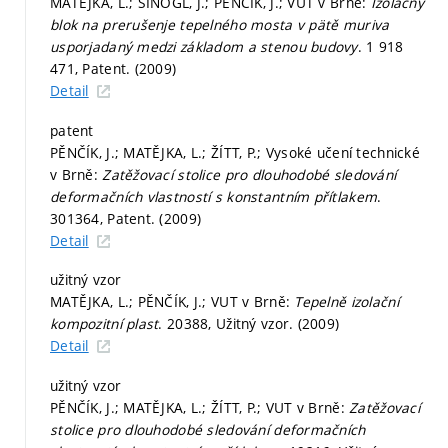
MATĚJKA, L.; ŠINOGL, J.; PĚNČÍK, J.; VUT v Brně:
Izolačný
blok na prerušenje tepelného mosta v pätě muriva
usporjadaný medzi základom a stenou budovy
. 1 918
471, Patent. (2009)
Detail
patent
PĚNČÍK, J.; MATĚJKA, L.; ŽÍTT, P.; Vysoké učení technické
v Brně:
Zatěžovací stolice pro dlouhodobé sledování
deformačních vlastností s konstantním přítlakem
.
301364, Patent. (2009)
Detail
užitný vzor
MATĚJKA, L.; PĚNČÍK, J.; VUT v Brně:
Tepelně izolační
kompozitní plast
. 20388, Užitný vzor. (2009)
Detail
užitný vzor
PĚNČÍK, J.; MATĚJKA, L.; ŽÍTT, P.; VUT v Brně:
Zatěžovací
stolice pro dlouhodobé sledování deformačních