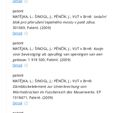
Detail
patent
MATĚJKA, L.; ŠINOGL, J.; PĚNČÍK, J.; VUT v Brně:
Izolační
blok pro přerušení tepelného mostu v patě zdiva
.
301069, Patent. (2009)
Detail
patent
MATĚJKA, L.; ŠINOGL, J.; PĚNČÍK, J.; VUT v Brně:
Kozijn
voor bevestiging als opvulling van openingen van een
gebouw
. 1 918 500, Patent. (2009)
Detail
patent
MATĚJKA, L.; ŠINOGL, J.; PĚNČÍK, J.; VUT v Brně:
Dämblockelelement zur Unterbrechung von
Wärmebrücken im Fussbereich des Mauerwerks
. EP
1918471, Patent. (2009)
Detail
patent