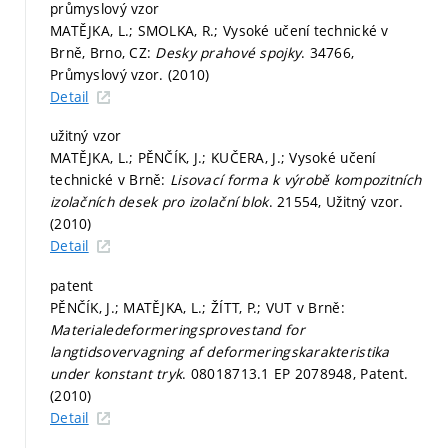
průmyslový vzor
MATĚJKA, L.; SMOLKA, R.; Vysoké učení technické v
Brně, Brno, CZ:
Desky prahové spojky
. 34766,
Průmyslový vzor. (2010)
Detail
užitný vzor
MATĚJKA, L.; PĚNČÍK, J.; KUČERA, J.; Vysoké učení
technické v Brně:
Lisovací forma k výrobě kompozitních
izolačních desek pro izolační blok
. 21554, Užitný vzor.
(2010)
Detail
patent
PĚNČÍK, J.; MATĚJKA, L.; ŽÍTT, P.; VUT v Brně:
Materialedeformeringsprovestand for
langtidsovervagning af deformeringskarakteristika
under konstant tryk
. 08018713.1 EP 2078948, Patent.
(2010)
Detail