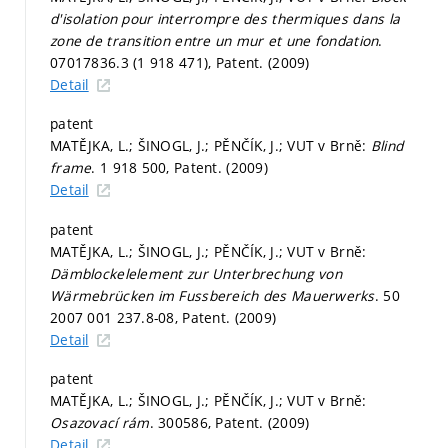
d'isolation pour interrompre des thermiques dans la
zone de transition entre un mur et une fondation
.
07017836.3 (1 918 471), Patent. (2009)
Detail
patent
MATĚJKA, L.; ŠINOGL, J.; PĚNČÍK, J.; VUT v Brně:
Blind
frame
. 1 918 500, Patent. (2009)
Detail
patent
MATĚJKA, L.; ŠINOGL, J.; PĚNČÍK, J.; VUT v Brně:
Dämblockelelement zur Unterbrechung von
Wärmebrücken im Fussbereich des Mauerwerks
. 50
2007 001 237.8-08, Patent. (2009)
Detail
patent
MATĚJKA, L.; ŠINOGL, J.; PĚNČÍK, J.; VUT v Brně:
Osazovací rám
. 300586, Patent. (2009)
Detail