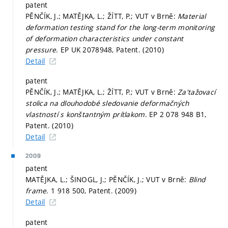
patent
PĚNČÍK, J.; MATĚJKA, L.; ŽÍTT, P.; VUT v Brně:
Material
deformation testing stand for the long-term monitoring
of deformation characteristics under constant
pressure
. EP UK 2078948, Patent. (2010)
Detail
patent
PĚNČÍK, J.; MATĚJKA, L.; ŽÍTT, P.; VUT v Brně:
Za'tažovací
stolica na dlouhodobé sledovanie deformačných
vlastností s konštantným prítlakom
. EP 2 078 948 B1,
Patent. (2010)
Detail
2009
patent
MATĚJKA, L.; ŠINOGL, J.; PĚNČÍK, J.; VUT v Brně:
Blind
frame
. 1 918 500, Patent. (2009)
Detail
patent