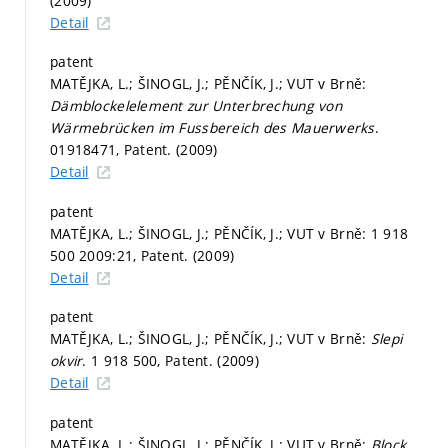
(2009)
Detail
patent
MATĚJKA, L.; ŠINOGL, J.; PĚNČÍK, J.; VUT v Brně:
Dämblockelelement zur Unterbrechung von
Wärmebrücken im Fussbereich des Mauerwerks
.
01918471, Patent. (2009)
Detail
patent
MATĚJKA, L.; ŠINOGL, J.; PĚNČÍK, J.; VUT v Brně: 1 918
500 2009:21, Patent. (2009)
Detail
patent
MATĚJKA, L.; ŠINOGL, J.; PĚNČÍK, J.; VUT v Brně:
Slepi
okvir
. 1 918 500, Patent. (2009)
Detail
patent
MATĚJKA, L.; ŠINOGL, J.; PĚNČÍK, J.; VUT v Brně:
Block