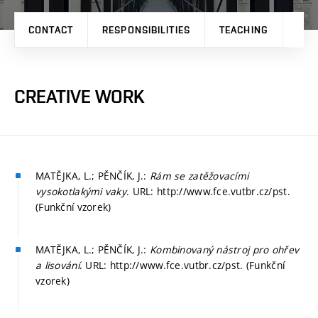
CONTACT
RESPONSIBILITIES
TEACHING
PRO
CREATIVE WORK
MATĚJKA, L.; PĚNČÍK, J.:
Rám se zatěžovacími
vysokotlakými vaky
. URL: http://www.fce.vutbr.cz/pst.
(Funkční vzorek)
MATĚJKA, L.; PĚNČÍK, J.:
Kombinovaný nástroj pro ohřev
a lisování
. URL: http://www.fce.vutbr.cz/pst. (Funkční
vzorek)