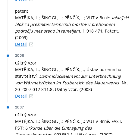
patent
MATĚJKA, L.; ŠINOGL, J.; PĚNČÍK, J.; VUT v Brně:
Iolacijski
blok za prekinitev termicnih mostov v prehodnem
področju mez steno in temeljem
. 1 918 471, Patent.
(2009)
Detail
2008
užitný vzor
MATĚJKA, L.; ŠINOGL, J.; PĚNČÍK, J.; Ústav pozemního
stavitelství:
Dämmblockelement zur unterbrechnung
von Wärmebrücken im Fusbereich des Mauerwerks
. Nr.
20 2007 012 811.8, Užitný vzor. (2008)
Detail
2007
užitný vzor
MATĚJKA, L.; ŠINOGL, J.; PĚNČÍK, J.; VUT v Brně, FAST,
PST:
Urkunde uber die Eintragung des
Gebrauchsmuster
. 008352.1, Užitný vzor. (2007)