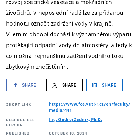
rozvoj specifické vegetace a mokřadních
živočichů. V neposlední řadě lze za přidanou
hodnotu označit zadržení vody v krajině.
V letním období dochází k významnému výparu
protékající odpadní vody do atmosféry, a tedy k
co možná nejmenšímu zatížení vodního toku
zbytkovým znečištěním.
SHARE
SHARE
SHARE
https://www.fce.vutbr.cz/en/faculty/
SHORT LINK
media/441
Ing. Ondřej Zedník, Ph.D.
RESPONSIBLE
PERSON
PUBLISHED
OCTOBER 10, 2024