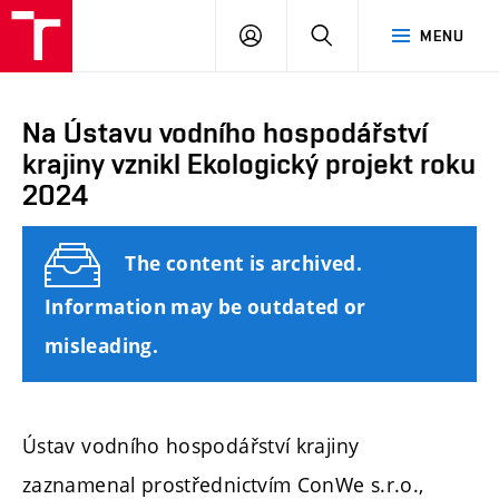
FCE
LOG
HLEDAT
MENU
BUT
ON
Na Ústavu vodního hospodářství
krajiny vznikl Ekologický projekt roku
2024
The content is archived.
Information may be outdated or
misleading.
Ústav vodního hospodářství krajiny
zaznamenal prostřednictvím ConWe s.r.o.,