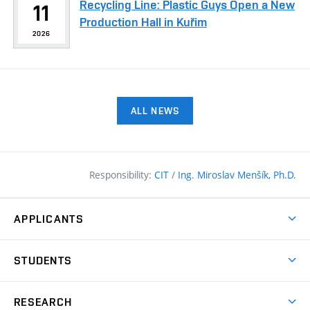
Recycling Line: Plastic Guys Open a New
11
Production Hall in Kuřim
2026
ALL NEWS
Responsibility:
CIT
/
Ing. Miroslav Menšík, Ph.D.
APPLICANTS
Why study at the FCE?
STUDENTS
Short-term study & Training
Academic Year
Programmes in English
RESEARCH