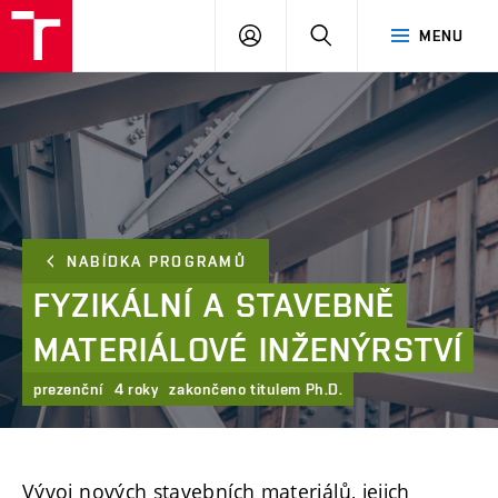
FAST
PŘIHLÁSIT
HLEDAT
MENU
VUT
SE
Brno
NABÍDKA PROGRAMŮ
FYZIKÁLNÍ
A
STAVEBNĚ
MATERIÁLOVÉ
INŽENÝRSTVÍ
prezenční
4 roky
zakončeno titulem Ph.D.
Vývoj nových stavebních materiálů, jejich