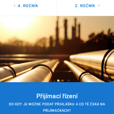
4. ROČNÍK
2. ROČNÍK
Přijímací řízení
DO KDY JE MOŽNÉ PODAT PŘIHLÁŠKU A CO TĚ ČEKÁ NA
PŘIJÍMAČKÁCH?