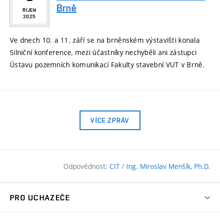
Brně
ŘÍJEN
2025
Ve dnech 10. a 11. září se na brněnském výstavišti konala
Silniční konference, mezi účastníky nechyběli ani zástupci
Ústavu pozemních komunikací Fakulty stavební VUT v Brně.
VÍCE ZPRÁV
Odpovědnost:
CIT
/
Ing. Miroslav Menšík, Ph.D.
PRO UCHAZEČE
Pojďte na FAST