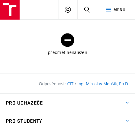
FAST
PŘIHLÁSIT
HLEDAT
MENU
VUT
SE
Brno
předmět nenalezen
Odpovědnost:
CIT
/
Ing. Miroslav Menšík, Ph.D.
PRO UCHAZEČE
Pojďte na FAST
PRO STUDENTY
Nabídka programů
Časový plán studia