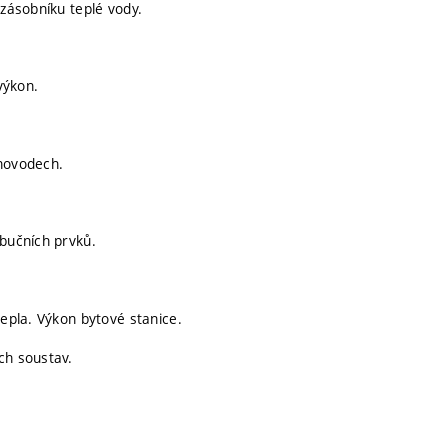
 zásobníku teplé vody.
výkon.
chovodech.
ibučních prvků.
tepla. Výkon bytové stanice.
ch soustav.