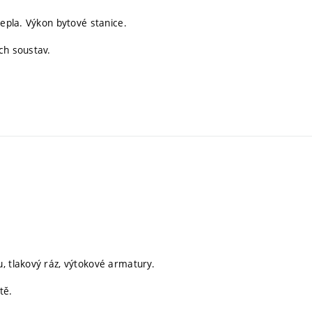
tepla. Výkon bytové stanice.
ch soustav.
, tlakový ráz, výtokové armatury.
tě.