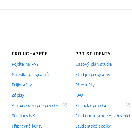
PRO UCHAZEČE
PRO STUDENTY
Pojďte na FAST
Časový plán studia
Nabídka programů
Studijní programy
Přijímačky
Předměty
Zápisy
FAQ
(externí
(externí
Ambasadoři pro prváky
Příručka prváka
odkaz)
odkaz)
Studium MSc.
Studium a práce v zahraničí
Přípravné kurzy
Studentské spolky