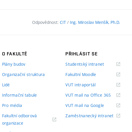
Odpovědnost:
CIT
/
Ing. Miroslav Menšík, Ph.D.
O FAKULTĚ
PŘIHLÁSIT SE
(externí
Plány budov
Studentský intranet
odkaz)
(externí
Organizační struktura
Fakultní Moodle
odkaz)
(externí
Lidé
VUT intraportál
odkaz)
(externí
Informační tabule
VUT mail na Office 365
odkaz)
(externí
Pro média
VUT mail na Google
odkaz)
(externí
Fakultní odborová
Zaměstnanecký intranet
(externí
odkaz)
organizace
odkaz)