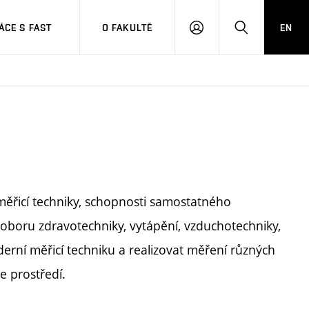
CE S FAST
O FAKULTĚ
EN
PŘIHLÁSIT
HLEDAT
SE
měřicí techniky, schopnosti samostatného
 oboru zdravotechniky, vytápění, vzduchotechniky,
derní měřicí techniku a realizovat měření různých
e prostředí.