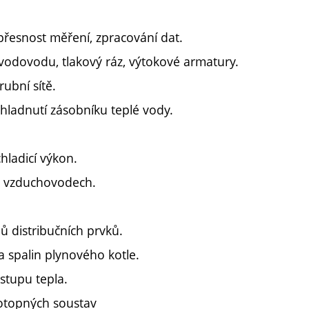
 přesnost měření, zpracování dat.
vodovodu, tlakový ráz, výtokové armatury.
rubní sítě.
chladnutí zásobníku teplé vody.
hladicí výkon.
ve vzduchovodech.
ů distribučních prvků.
a spalin plynového kotle.
estupu tepla.
 otopných soustav