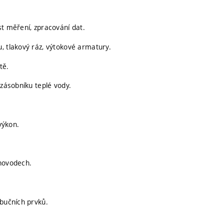
st měření, zpracování dat.
, tlakový ráz, výtokové armatury.
tě.
 zásobníku teplé vody.
výkon.
chovodech.
ibučních prvků.