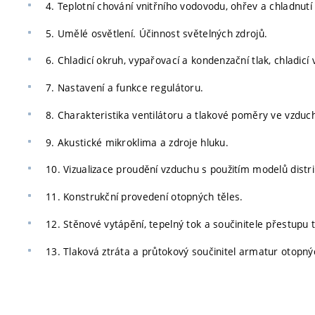
4. Teplotní chování vnitřního vodovodu, ohřev a chladnutí
5. Umělé osvětlení. Účinnost světelných zdrojů.
6. Chladicí okruh, vypařovací a kondenzační tlak, chladicí 
7. Nastavení a funkce regulátoru.
8. Charakteristika ventilátoru a tlakové poměry ve vzdu
9. Akustické mikroklima a zdroje hluku.
10. Vizualizace proudění vzduchu s použitím modelů distr
11. Konstrukční provedení otopných těles.
12. Stěnové vytápění, tepelný tok a součinitele přestupu 
13. Tlaková ztráta a průtokový součinitel armatur otopný