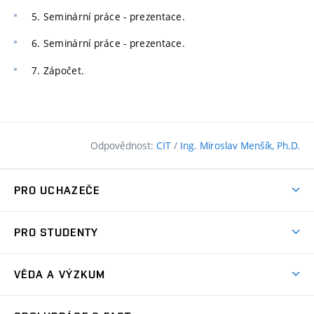
5. Seminární práce - prezentace.
6. Seminární práce - prezentace.
7. Zápočet.
Odpovědnost:
CIT
/
Ing. Miroslav Menšík, Ph.D.
PRO UCHAZEČE
Pojďte na FAST
PRO STUDENTY
Nabídka programů
Časový plán studia
Přijímačky
VĚDA A VÝZKUM
Studijní programy
Zápisy
Úspěchy
Předměty