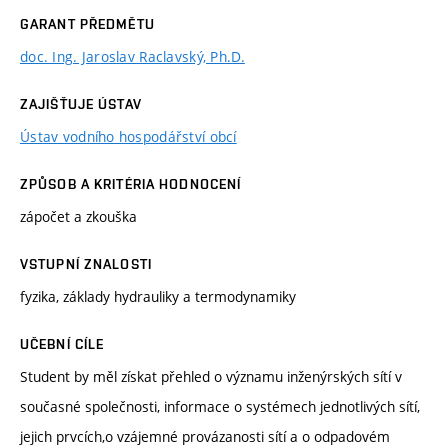
GARANT PŘEDMĚTU
doc. Ing. Jaroslav Raclavský, Ph.D.
ZAJIŠŤUJE ÚSTAV
Ústav vodního hospodářství obcí
ZPŮSOB A KRITÉRIA HODNOCENÍ
zápočet a zkouška
VSTUPNÍ ZNALOSTI
fyzika, základy hydrauliky a termodynamiky
UČEBNÍ CÍLE
Student by měl získat přehled o významu inženýrských sítí v
současné společnosti, informace o systémech jednotlivých sítí,
jejich prvcích,o vzájemné provázanosti sítí a o odpadovém