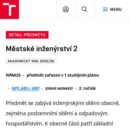
FAST
PŘIHLÁSIT
HLEDAT
MENU
VUT
SE
Brno
DETAIL PŘEDMĚTU
Městské inženýrství 2
AKADEMICKÝ ROK 2025/26
NPA025
předmět zařazen v 1 studijním plánu
NPC-ARS / ARP
zimní semestr
2. ročník
Předmět se zabývá inženýrskými sítěmi obecně,
zejména podzemními sítěmi a odpadovým
hospodářstvím. K obecné části patří základní