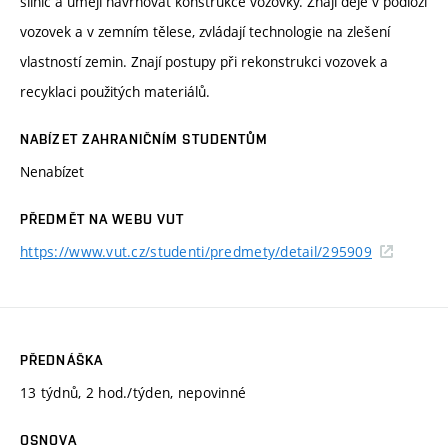
silnic a umějí navrhovat konstrukce vozovky. Znají děje v podloží
vozovek a v zemním tělese, zvládají technologie na zlešení
vlastností zemin. Znají postupy při rekonstrukci vozovek a
recyklaci použitých materiálů.
NABÍZET ZAHRANIČNÍM STUDENTŮM
Nenabízet
PŘEDMĚT NA WEBU VUT
https://www.vut.cz/studenti/predmety/detail/295909
PŘEDNÁŠKA
13 týdnů, 2 hod./týden, nepovinné
OSNOVA