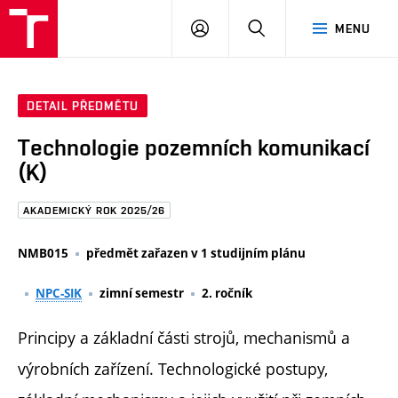
FAST
PŘIHLÁSIT
HLEDAT
MENU
VUT
SE
Brno
DETAIL PŘEDMĚTU
Technologie pozemních komunikací
(K)
AKADEMICKÝ ROK 2025/26
NMB015
předmět zařazen v 1 studijním plánu
NPC-SIK
zimní semestr
2. ročník
Principy a základní části strojů, mechanismů a
výrobních zařízení. Technologické postupy,