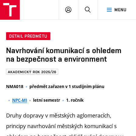
FAST
PŘIHLÁSIT
HLEDAT
MENU
VUT
SE
Brno
DETAIL PŘEDMĚTU
Navrhování komunikací s ohledem
na bezpečnost a environment
AKADEMICKÝ ROK 2025/26
NMA018
předmět zařazen v 1 studijním plánu
NPC-MI
letní semestr
1. ročník
Druhy dopravy v městských aglomeracích,
principy navrhování městských komunikací s