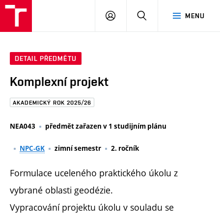
FAST
PŘIHLÁSIT
HLEDAT
MENU
VUT
SE
Brno
DETAIL PŘEDMĚTU
Komplexní projekt
AKADEMICKÝ ROK 2025/26
NEA043
předmět zařazen v 1 studijním plánu
NPC-GK
zimní semestr
2. ročník
Formulace uceleného praktického úkolu z
vybrané oblasti geodézie.
Vypracování projektu úkolu v souladu se