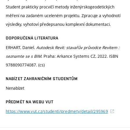
Student prakticky procvičí metody inženýrskogeodetických
měření na zadaném uceleném projektu. Zpracuje a vyhodnotí
výsledky, vyhotoví předepsanou komplexní dokumentaci.
DOPORUČENÁ LITERATURA
ERHART, Daniel.
Autodesk Revit: stavařův průvodce Revitem :
seznamte se s BIM
. Praha: Arkance Systems CZ, 2022. ISBN
9788090774087. (cs)
NABÍZET ZAHRANIČNÍM STUDENTŮM
Nenabízet
PŘEDMĚT NA WEBU VUT
https://www.vut.cz/studenti/predmety/detail/295969