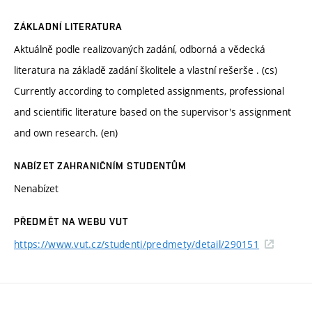
ZÁKLADNÍ LITERATURA
Aktuálně podle realizovaných zadání, odborná a vědecká
literatura na základě zadání školitele a vlastní rešerše . (cs)
Currently according to completed assignments, professional
and scientific literature based on the supervisor's assignment
and own research. (en)
NABÍZET ZAHRANIČNÍM STUDENTŮM
Nenabízet
PŘEDMĚT NA WEBU VUT
https://www.vut.cz/studenti/predmety/detail/290151