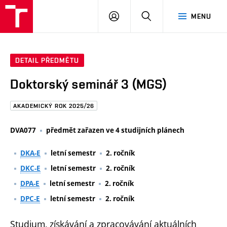
FAST
PŘIHLÁSIT
HLEDAT
MENU
VUT
SE
Brno
DETAIL PŘEDMĚTU
Doktorský seminář 3 (MGS)
AKADEMICKÝ ROK 2025/26
DVA077
předmět zařazen ve 4 studijních plánech
DKA-E
letní semestr
2. ročník
DKC-E
letní semestr
2. ročník
DPA-E
letní semestr
2. ročník
DPC-E
letní semestr
2. ročník
Studium, získávání a zpracovávání aktuálních