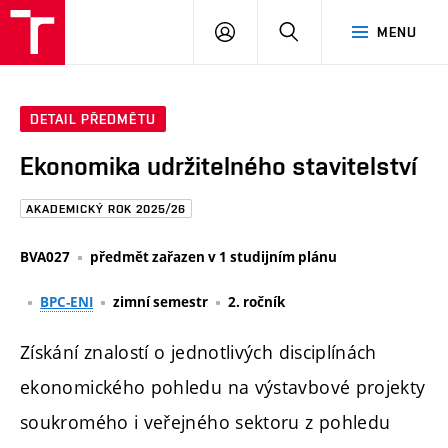
FAST
PŘIHLÁSIT
HLEDAT
MENU
VUT
SE
Brno
DETAIL PŘEDMĚTU
Ekonomika udržitelného stavitelství
AKADEMICKÝ ROK 2025/26
BVA027
předmět zařazen v 1 studijním plánu
BPC-ENI
zimní semestr
2. ročník
Získání znalostí o jednotlivých disciplínách
ekonomického pohledu na výstavbové projekty
soukromého i veřejného sektoru z pohledu