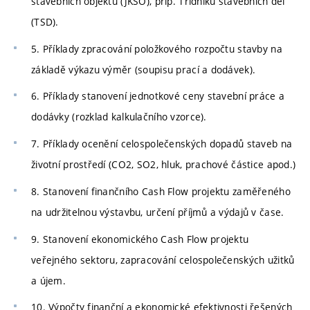
stavebních objektů (JKSO), příp. Třídníku stavebních děl
(TSD).
5. Příklady zpracování položkového rozpočtu stavby na
základě výkazu výměr (soupisu prací a dodávek).
6. Příklady stanovení jednotkové ceny stavební práce a
dodávky (rozklad kalkulačního vzorce).
7. Příklady ocenění celospolečenských dopadů staveb na
životní prostředí (CO2, SO2, hluk, prachové částice apod.)
8. Stanovení finančního Cash Flow projektu zaměřeného
na udržitelnou výstavbu, určení příjmů a výdajů v čase.
9. Stanovení ekonomického Cash Flow projektu
veřejného sektoru, zapracování celospolečenských užitků
a újem.
10. Výpočty finanční a ekonomické efektivnosti řešených