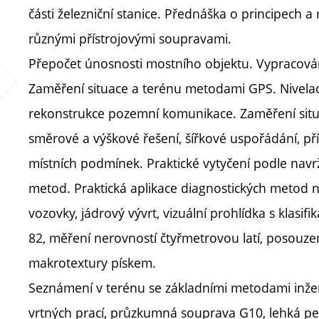
části železniční stanice. Přednáška o principech
různými přístrojovými soupravami.
Přepočet únosnosti mostního objektu. Vypracov
Zaměření situace a terénu metodami GPS. Nivela
rekonstrukce pozemní komunikace. Zaměření situ
směrové a výškové řešení, šířkové uspořádání, pří
místních podmínek. Praktické vytyčení podle navr
metod. Praktická aplikace diagnostických metod 
vozovky, jádrový vývrt, vizuální prohlídka s klas
82, měření nerovností čtyřmetrovou latí, posouze
makrotextury pískem.
Seznámení v terénu se základními metodami in
vrtných prací, průzkumná souprava G10, lehká p