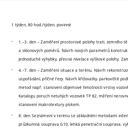
1 týden, 80 hod./týden, povinné
1.–3. den – Zaměření prostorové polohy trati, zemního t
a sklonových poměrů. Návrh nových parametrů konstrukč
jednoduché výhybky, přesná nivelace výškové polohy. Zamě
4.–7. den – Zaměření situace a terénu. Návrh rekonstruo
uspořádání, příčné řezy. Návrh křižovatky, parkoviště po
metod např. stanovení objemové hmotnosti vrstvy vozovky, 
Katalogu poruch netuhých vozovek TP 82, měření nerovnos
stanovení makrotextury pískem.
8. den Seznámení v terénu se základními metodami inže
průzkumná souprava G10, lehká penetrační souprava, v