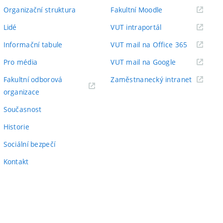
odkaz)
(externí
Organizační struktura
Fakultní Moodle
odkaz)
(externí
Lidé
VUT intraportál
odkaz)
(externí
Informační tabule
VUT mail na Office 365
odkaz)
(externí
Pro média
VUT mail na Google
odkaz)
(externí
Fakultní odborová
Zaměstnanecký intranet
(externí
odkaz)
organizace
odkaz)
Současnost
Historie
Sociální bezpečí
Kontakt