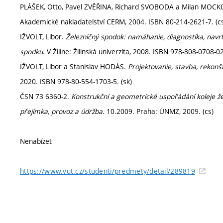
PLÁŠEK, Otto, Pavel ZVĚŘINA, Richard SVOBODA a Milan MOC
Akademické nakladatelství CERM, 2004. ISBN 80-214-2621-7. (c
IŽVOLT, Libor.
Železničný spodok: namáhanie, diagnostika, navrh
spodku
. V Žiline: Žilinská univerzita, 2008. ISBN 978-808-0708-02
IŽVOLT, Libor a Stanislav HODÁS.
Projektovanie, stavba, rekonšt
2020. ISBN 978-80-554-1703-5. (sk)
ČSN 73 6360-2.
Konstrukční a geometrické uspořádání koleje žel
přejímka, provoz a údržba
. 10.2009. Praha: ÚNMZ, 2009. (cs)
Nenabízet
https://www.vut.cz/studenti/predmety/detail/289819