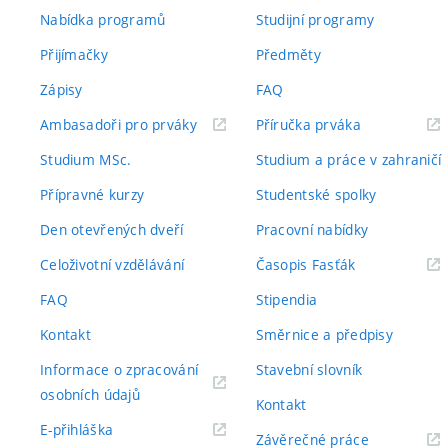
Nabídka programů
Studijní programy
Přijímačky
Předměty
Zápisy
FAQ
(externí
(externí
Ambasadoři pro prváky
Příručka prváka
odkaz)
odkaz)
Studium MSc.
Studium a práce v zahraničí
Přípravné kurzy
Studentské spolky
Den otevřených dveří
Pracovní nabídky
(externí
Celoživotní vzdělávání
Časopis Fasťák
odkaz)
FAQ
Stipendia
Kontakt
Směrnice a předpisy
Informace o zpracování
Stavební slovník
(externí
osobních údajů
Kontakt
odkaz)
(externí
E-přihláška
(externí
Závěrečné práce