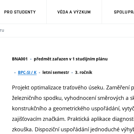
PRO STUDENTY
VĚDA A VÝZKUM
SPOLUPRÁ
TU
BNA001
předmět zařazen v 1 studijním plánu
BPC-SI / K
letní semestr
3. ročník
Projekt optimalizace traťového úseku. Zaměření p
železničního spodku, vyhodnocení směrových a 
konstrukčního a geometrického uspořádání, vytyč
zajišťovacím značkám. Praktická aplikace diagnost
zkouška. Dispoziční uspořádání jednoduché výhyb