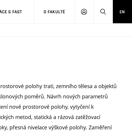
CE S FAST
O FAKULTĚ
EN
PŘIHLÁSIT
HLEDAT
SE
rostorové polohy trati, zemního tělesa a objektů
sklonových poměrů. Návrh nových parametrů
ení nové prostorové polohy, vytyčení k
ických metod, statická a rázová zatěžovací
ky, přesná nivelace výškové polohy. Zaměření