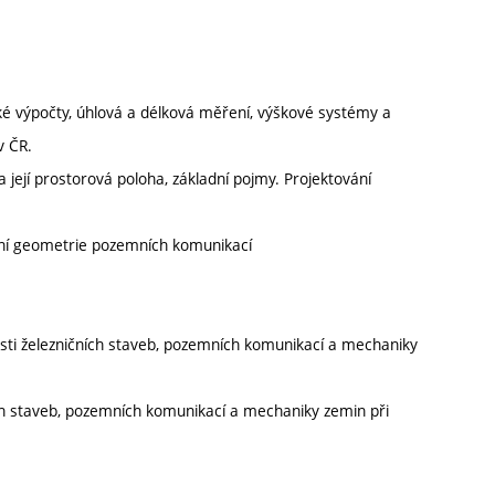
ké výpočty, úhlová a délková měření, výškové systémy a
v ČR.
 její prostorová poloha, základní pojmy. Projektování
ení geometrie pozemních komunikací
lasti železničních staveb, pozemních komunikací a mechaniky
ních staveb, pozemních komunikací a mechaniky zemin při