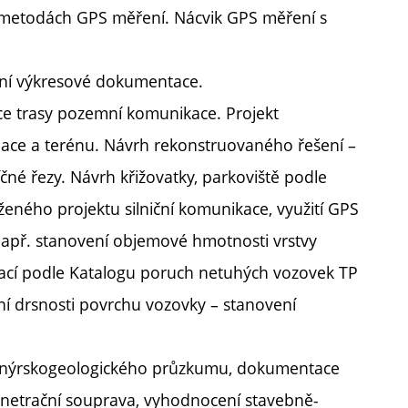
 a metodách GPS měření. Nácvik GPS měření s
ání výkresové dokumentace.
ce trasy pozemní komunikace. Projekt
ace a terénu. Návrh rekonstruovaného řešení –
čné řezy. Návrh křižovatky, parkoviště podle
ženého projektu silniční komunikace, využití GPS
např. stanovení objemové hmotnosti vrstvy
ifikací podle Katalogu poruch netuhých vozovek TP
ní drsnosti povrchu vozovky – stanovení
ženýrskogeologického průzkumu, dokumentace
enetrační souprava, vyhodnocení stavebně-