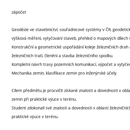
zápočet
Geodézie ve stavebnictví, souřadnicové systémy v ČR, geodetic
výšková měření, vytyčování staveb, přehled o mapových dílech 
Konstrukční a geometrické uspořádání koleje železničních drah a
železničních tratí, členění a stavba železničního spodku.
Kompletní návrh trasy pozemních komunikací, výpočet a vytyč
Mechanika zemin, klasifikace zemin pro inženýrské účely.
Cílem předmětu je procvičit získané znalosti a dovednosti v ob
zemin při praktické výuce v terénu.
Student zdokonalí své znalosti a dovednosti v oblasti železnič
praktické výuce v terénu.