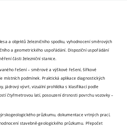
ělesa a objektů železničního spodku, vyhodnocení směrových
ního a geometrického uspořádání. Dispoziční uspořádání
ření části železniční stanice.
vaného řešení – směrové a výškové řešení, šířkové
dle místních podmínek. Praktická aplikace diagnostických
jádrový vývrt, vizuální prohlídka s klasifikací podle
tí čtyřmetrovou latí, posouzení drsnosti povrchu vozovky –
nýrskogeologického průzkumu, dokumentace vrtných prací,
yhodnocení stavebně-geologického průzkumu. Přepočet