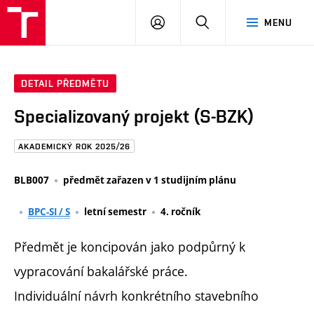
FAST
PŘIHLÁSIT
HLEDAT
MENU
VUT
SE
Brno
DETAIL PŘEDMĚTU
Specializovaný projekt (S-BZK)
AKADEMICKÝ ROK 2025/26
BLB007
předmět zařazen v 1 studijním plánu
BPC-SI / S
letní semestr
4. ročník
Předmět je koncipován jako podpůrný k
vypracování bakalářské práce.
Individuální návrh konkrétního stavebního