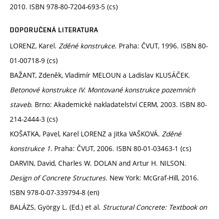
2010. ISBN 978-80-7204-693-5 (cs)
DOPORUČENÁ LITERATURA
LORENZ, Karel.
Zděné konstrukce
. Praha: ČVUT, 1996. ISBN 80-
01-00718-9 (cs)
BAŽANT, Zdeněk, Vladimír MELOUN a Ladislav KLUSÁČEK.
Betonové konstrukce IV. Montované konstrukce pozemních
staveb
. Brno: Akademické nakladatelství CERM, 2003. ISBN 80-
214-2444-3 (cs)
KOŠATKA, Pavel, Karel LORENZ a Jitka VAŠKOVÁ.
Zděné
konstrukce 1
. Praha: ČVUT, 2006. ISBN 80-01-03463-1 (cs)
DARVIN, David, Charles W. DOLAN and Artur H. NILSON.
Design of Concrete Structures
. New York: McGraf-Hill, 2016.
ISBN 978-0-07-339794-8 (en)
BALÁZS, György L. (Ed.) et al.
Structural Concrete: Textbook on