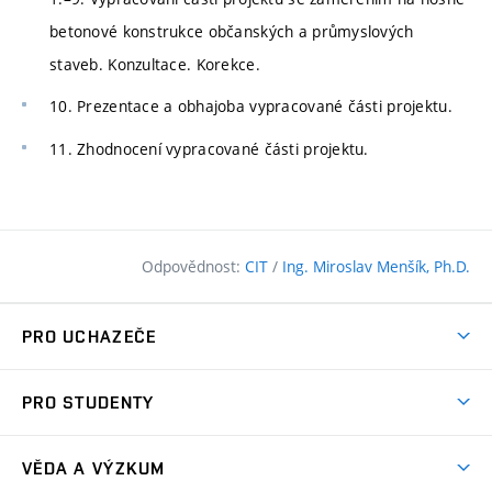
betonové konstrukce občanských a průmyslových
staveb. Konzultace. Korekce.
10. Prezentace a obhajoba vypracované části projektu.
11. Zhodnocení vypracované části projektu.
Odpovědnost:
CIT
/
Ing. Miroslav Menšík, Ph.D.
PRO UCHAZEČE
Pojďte na FAST
PRO STUDENTY
Nabídka programů
Časový plán studia
Přijímačky
VĚDA A VÝZKUM
Studijní programy