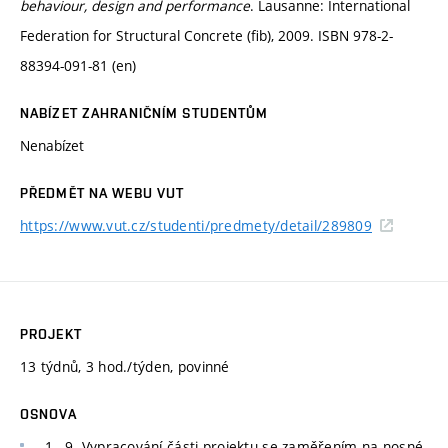
behaviour, design and performance
. Lausanne: International
Federation for Structural Concrete (fib), 2009. ISBN 978-2-
88394-091-81 (en)
NABÍZET ZAHRANIČNÍM STUDENTŮM
Nenabízet
PŘEDMĚT NA WEBU VUT
https://www.vut.cz/studenti/predmety/detail/289809
PROJEKT
13 týdnů, 3 hod./týden, povinné
OSNOVA
1.–9. Vypracování části projektu se zaměřením na nosné