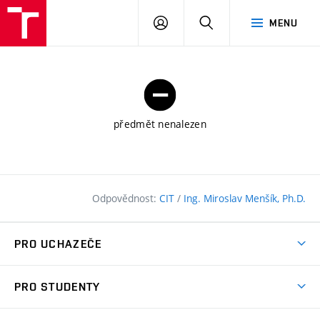
FAST
PŘIHLÁSIT
HLEDAT
MENU
VUT
SE
Brno
předmět nenalezen
Odpovědnost:
CIT
/
Ing. Miroslav Menšík, Ph.D.
PRO UCHAZEČE
Pojďte na FAST
PRO STUDENTY
Nabídka programů
Časový plán studia