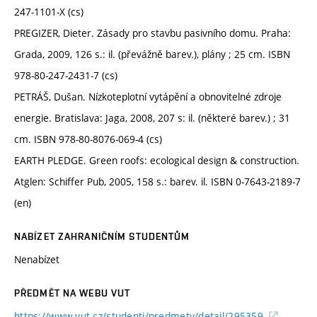
247-1101-X (cs)
PREGIZER, Dieter. Zásady pro stavbu pasivního domu. Praha:
Grada, 2009, 126 s.: il. (převážně barev.), plány ; 25 cm. ISBN
978-80-247-2431-7 (cs)
PETRÁŠ, Dušan. Nízkoteplotní vytápění a obnovitelné zdroje
energie. Bratislava: Jaga, 2008, 207 s: il. (některé barev.) ; 31
cm. ISBN 978-80-8076-069-4 (cs)
EARTH PLEDGE. Green roofs: ecological design & construction.
Atglen: Schiffer Pub, 2005, 158 s.: barev. il. ISBN 0-7643-2189-7
(en)
NABÍZET ZAHRANIČNÍM STUDENTŮM
Nenabízet
PŘEDMĚT NA WEBU VUT
https://www.vut.cz/studenti/predmety/detail/295359