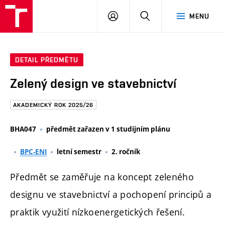
FAST
PŘIHLÁSIT
HLEDAT
MENU
VUT
SE
Brno
DETAIL PŘEDMĚTU
Zelený design ve stavebnictví
AKADEMICKÝ ROK 2025/26
BHA047
předmět zařazen v 1 studijním plánu
BPC-ENI
letní semestr
2. ročník
Předmět se zaměřuje na koncept zeleného
designu ve stavebnictví a pochopení principů a
praktik využití nízkoenergetických řešení.