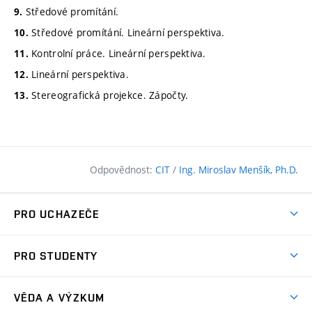
Středové promítání.
9.
Středové promítání. Lineární perspektiva.
10.
Kontrolní práce. Lineární perspektiva.
11.
Lineární perspektiva.
12.
Stereografická projekce. Zápočty.
13.
Odpovědnost:
CIT
/
Ing. Miroslav Menšík, Ph.D.
PRO UCHAZEČE
Pojďte na FAST
PRO STUDENTY
Nabídka programů
Časový plán studia
Přijímačky
VĚDA A VÝZKUM
Studijní programy