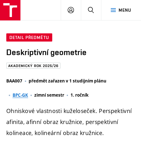
FAST
PŘIHLÁSIT
HLEDAT
MENU
VUT
SE
Brno
DETAIL PŘEDMĚTU
Deskriptivní geometrie
AKADEMICKÝ ROK 2025/26
BAA007
předmět zařazen v 1 studijním plánu
BPC-GK
zimní semestr
1. ročník
Ohniskové vlastnosti kuželoseček. Perspektivní
afinita, afinní obraz kružnice, perspektivní
kolineace, kolineární obraz kružnice.