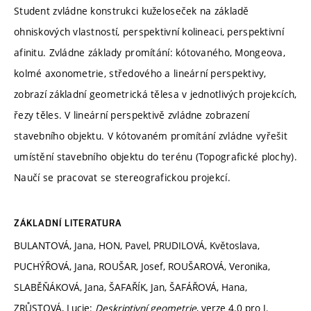
Student zvládne konstrukci kuželoseček na základě
ohniskových vlastností, perspektivní kolineaci, perspektivní
afinitu. Zvládne základy promítání: kótovaného, Mongeova,
kolmé axonometrie, středového a lineární perspektivy,
zobrazí základní geometrická tělesa v jednotlivých projekcích,
řezy těles. V lineární perspektivě zvládne zobrazení
stavebního objektu. V kótovaném promítání zvládne vyřešit
umístění stavebního objektu do terénu (Topografické plochy).
Naučí se pracovat se stereografickou projekcí.
ZÁKLADNÍ LITERATURA
BULANTOVÁ, Jana, HON, Pavel, PRUDILOVÁ, Květoslava,
PUCHÝŘOVÁ, Jana, ROUŠAR, Josef, ROUŠAROVÁ, Veronika,
SLABĚŇÁKOVÁ, Jana, ŠAFAŘÍK, Jan, ŠAFÁŘOVÁ, Hana,
ZRŮSTOVÁ, Lucie:
Deskriptivní geometrie
, verze 4.0 pro I.