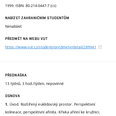
1999. ISBN: 80-214-0447-7 (cs)
NABÍZET ZAHRANIČNÍM STUDENTŮM
Nenabízet
PŘEDMĚT NA WEBU VUT
https://www.vut.cz/studenti/predmety/detail/289941
PŘEDNÁŠKA
13 týdnů, 3 hod./týden, nepovinné
OSNOVA
Úvod. Rozšířený euklidovský prostor. Perspektivní
1.
kolineace, perspektivní afinita. Křivka afinní ke kružnici.