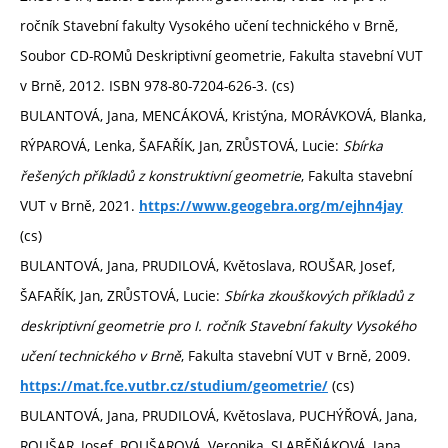
ročník Stavební fakulty Vysokého učení technického v Brně,
Soubor CD-ROMů Deskriptivní geometrie, Fakulta stavební VUT
v Brně, 2012. ISBN 978-80-7204-626-3. (cs)
BULANTOVÁ, Jana, MENCÁKOVÁ, Kristýna, MORÁVKOVÁ, Blanka,
RÝPAROVÁ, Lenka, ŠAFAŘÍK, Jan, ZRŮSTOVÁ, Lucie:
Sbírka
řešených příkladů z konstruktivní geometrie
, Fakulta stavební
VUT v Brně, 2021.
https://www.geogebra.org/m/ejhn4jay
(cs)
BULANTOVÁ, Jana, PRUDILOVÁ, Květoslava, ROUŠAR, Josef,
ŠAFAŘÍK, Jan, ZRŮSTOVÁ, Lucie:
Sbírka zkouškových příkladů z
deskriptivní geometrie pro I. ročník Stavební fakulty Vysokého
učení technického v Brně
, Fakulta stavební VUT v Brně, 2009.
(cs)
https://mat.fce.vutbr.cz/studium/geometrie/
BULANTOVÁ, Jana, PRUDILOVÁ, Květoslava, PUCHÝŘOVÁ, Jana,
ROUŠAR, Josef, ROUŠAROVÁ, Veronika, SLABĚŇÁKOVÁ, Jana,