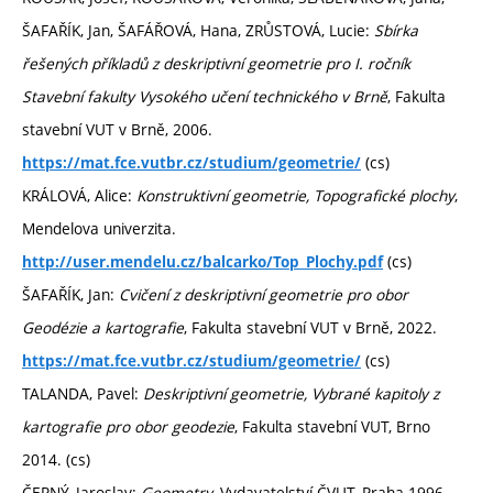
ŠAFAŘÍK, Jan, ŠAFÁŘOVÁ, Hana, ZRŮSTOVÁ, Lucie:
Sbírka
řešených příkladů z deskriptivní geometrie pro I. ročník
Stavební fakulty Vysokého učení technického v Brně
, Fakulta
stavební VUT v Brně, 2006.
(cs)
https://mat.fce.vutbr.cz/studium/geometrie/
KRÁLOVÁ, Alice:
Konstruktivní geometrie, Topografické plochy
,
Mendelova univerzita.
(cs)
http://user.mendelu.cz/balcarko/Top_Plochy.pdf
ŠAFAŘÍK, Jan:
Cvičení z deskriptivní geometrie pro obor
Geodézie a kartografie
, Fakulta stavební VUT v Brně, 2022.
(cs)
https://mat.fce.vutbr.cz/studium/geometrie/
TALANDA, Pavel:
Deskriptivní geometrie, Vybrané kapitoly z
kartografie pro obor geodezie
, Fakulta stavební VUT, Brno
2014. (cs)
ČERNÝ, Jaroslav:
Geometry
, Vydavatelství ČVUT, Praha 1996.