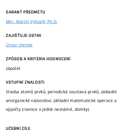
GARANT PŘEDMĚTU
Mgr. Martin Vyšvařil, Ph.D.
ZAJIŠŤUJE ÚSTAV
Ústav chemie
ZPŮSOB A KRITÉRIA HODNOCENÍ
zápočet
VSTUPNÍ ZNALOSTI
Stavba atomů prvků, periodická soustava prvků, základní
anorganické názvosloví, základní matematické operace a
výpočty (rovnice o jedné neznámé, zlomky).
UČEBNÍ CÍLE