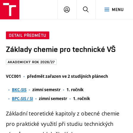
FAST
PŘIHLÁSIT
HLEDAT
MENU
VUT
SE
Brno
DETAIL PŘEDMĚTU
Základy chemie pro technické VŠ
AKADEMICKÝ ROK 2026/27
VCC001
předmět zařazen ve 2 studijních plánech
BKC-SIS
zimní semestr
1. ročník
BPC-SIS / SI
zimní semestr
1. ročník
Základní teoretické kapitoly z obecné chemie
pro praktické využití při studiu technických