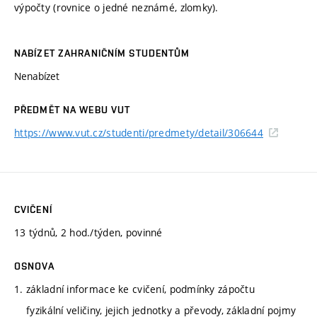
výpočty (rovnice o jedné neznámé, zlomky).
NABÍZET ZAHRANIČNÍM STUDENTŮM
Nenabízet
PŘEDMĚT NA WEBU VUT
https://www.vut.cz/studenti/predmety/detail/306644
CVIČENÍ
13 týdnů, 2 hod./týden, povinné
OSNOVA
1. základní informace ke cvičení, podmínky zápočtu
fyzikální veličiny, jejich jednotky a převody, základní pojmy