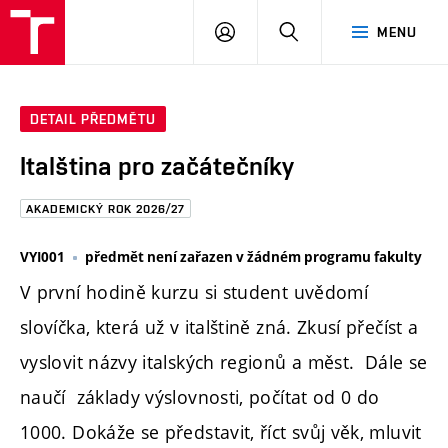
FAST
PŘIHLÁSIT
HLEDAT
MENU
VUT
SE
Brno
DETAIL PŘEDMĚTU
Italština pro začátečníky
AKADEMICKÝ ROK 2026/27
VYI001
předmět není zařazen v žádném programu fakulty
V první hodině kurzu si student uvědomí
slovíčka, která už v italštině zná. Zkusí přečíst a
vyslovit názvy italských regionů a měst. Dále se
naučí základy výslovnosti, počítat od 0 do
1000. Dokáže se představit, říct svůj věk, mluvit