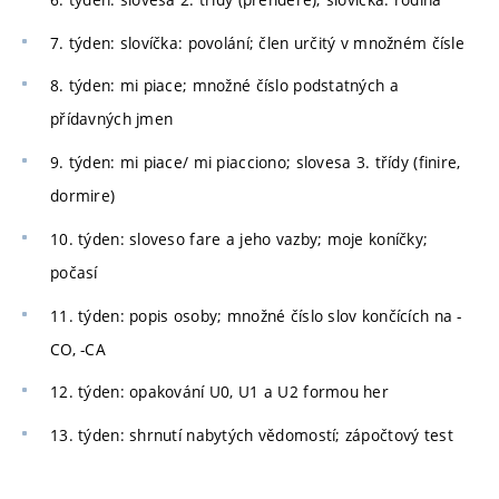
7. týden: slovíčka: povolání; člen určitý v množném čísle
8. týden: mi piace; množné číslo podstatných a
přídavných jmen
9. týden: mi piace/ mi piacciono; slovesa 3. třídy (finire,
dormire)
10. týden: sloveso fare a jeho vazby; moje koníčky;
počasí
11. týden: popis osoby; množné číslo slov končících na -
CO, -CA
12. týden: opakování U0, U1 a U2 formou her
13. týden: shrnutí nabytých vědomostí; zápočtový test