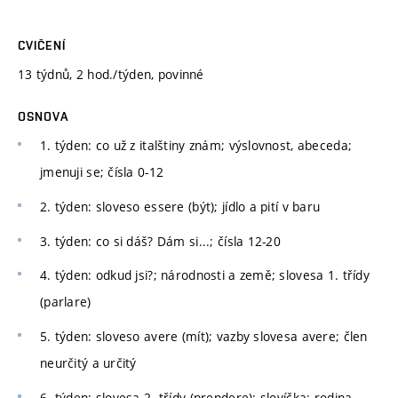
CVIČENÍ
13 týdnů, 2 hod./týden, povinné
OSNOVA
1. týden: co už z italštiny znám; výslovnost, abeceda;
jmenuji se; čísla 0-12
2. týden: sloveso essere (být); jídlo a pití v baru
3. týden: co si dáš? Dám si...; čísla 12-20
4. týden: odkud jsi?; národnosti a země; slovesa 1. třídy
(parlare)
5. týden: sloveso avere (mít); vazby slovesa avere; člen
neurčitý a určitý
6. týden: slovesa 2. třídy (prendere); slovíčka: rodina