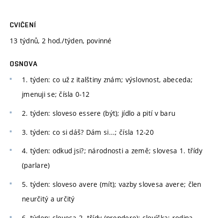
CVIČENÍ
13 týdnů, 2 hod./týden, povinné
OSNOVA
1. týden: co už z italštiny znám; výslovnost, abeceda;
jmenuji se; čísla 0-12
2. týden: sloveso essere (být); jídlo a pití v baru
3. týden: co si dáš? Dám si...; čísla 12-20
4. týden: odkud jsi?; národnosti a země; slovesa 1. třídy
(parlare)
5. týden: sloveso avere (mít); vazby slovesa avere; člen
neurčitý a určitý
6. týden: slovesa 2. třídy (prendere); slovíčka: rodina