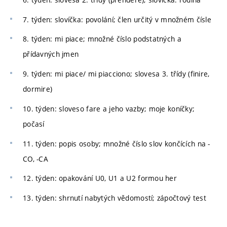
7. týden: slovíčka: povolání; člen určitý v množném čísle
8. týden: mi piace; množné číslo podstatných a
přídavných jmen
9. týden: mi piace/ mi piacciono; slovesa 3. třídy (finire,
dormire)
10. týden: sloveso fare a jeho vazby; moje koníčky;
počasí
11. týden: popis osoby; množné číslo slov končících na -
CO, -CA
12. týden: opakování U0, U1 a U2 formou her
13. týden: shrnutí nabytých vědomostí; zápočtový test