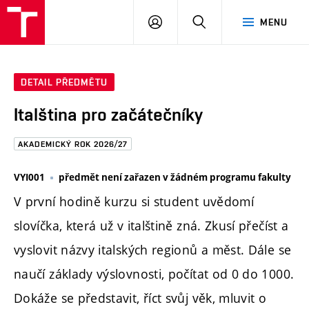
FAST
PŘIHLÁSIT
HLEDAT
MENU
VUT
SE
Brno
DETAIL PŘEDMĚTU
Italština pro začátečníky
AKADEMICKÝ ROK 2026/27
VYI001
předmět není zařazen v žádném programu fakulty
V první hodině kurzu si student uvědomí
slovíčka, která už v italštině zná. Zkusí přečíst a
vyslovit názvy italských regionů a měst. Dále se
naučí základy výslovnosti, počítat od 0 do 1000.
Dokáže se představit, říct svůj věk, mluvit o