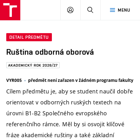
FAST
PŘIHLÁSIT
HLEDAT
MENU
VUT
SE
Brno
DETAIL PŘEDMĚTU
Ruština odborná oborová
AKADEMICKÝ ROK 2026/27
VYR005
předmět není zařazen v žádném programu fakulty
Cílem předmětu je, aby se student naučil dobře
orientovat v odborných ruských textech na
úrovni B1-B2 Společného evropského
referenčního rámce. Měl by si osvojit klíčové
fráze akademické ruštiny a také základní