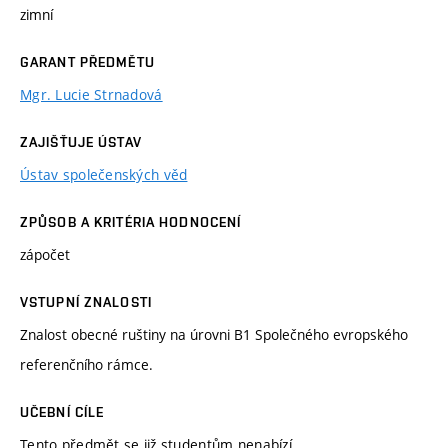
zimní
GARANT PŘEDMĚTU
Mgr. Lucie Strnadová
ZAJIŠŤUJE ÚSTAV
Ústav společenských věd
ZPŮSOB A KRITÉRIA HODNOCENÍ
zápočet
VSTUPNÍ ZNALOSTI
Znalost obecné ruštiny na úrovni B1 Společného evropského
referenčního rámce.
UČEBNÍ CÍLE
Tento předmět se již studentům nenabízí.