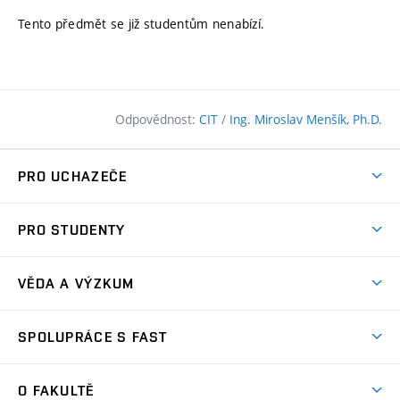
Tento předmět se již studentům nenabízí.
Odpovědnost:
CIT
/
Ing. Miroslav Menšík, Ph.D.
PRO UCHAZEČE
Pojďte na FAST
PRO STUDENTY
Nabídka programů
Časový plán studia
Přijímačky
VĚDA A VÝZKUM
Studijní programy
Zápisy
Úspěchy
Předměty
SPOLUPRÁCE S FAST
(externí
Ambasadoři pro prváky
Licence a patenty
odkaz)
FAQ
Studium MSc.
Firemní spolupráce
Centra výzkumu
O FAKULTĚ
(externí
Příručka prváka