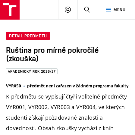
FAST
PŘIHLÁSIT
HLEDAT
MENU
VUT
SE
Brno
DETAIL PŘEDMĚTU
Ruština pro mírně pokročilé
(zkouška)
AKADEMICKÝ ROK 2026/27
VYR050
předmět není zařazen v žádném programu fakulty
K předmětu se vypisují čtyři volitelné předměty
VYR001, VYR002, VYR003 a VYR004, ve kterých
studenti získají požadované znalosti a
dovednosti. Obsah zkoušky vychází z knih