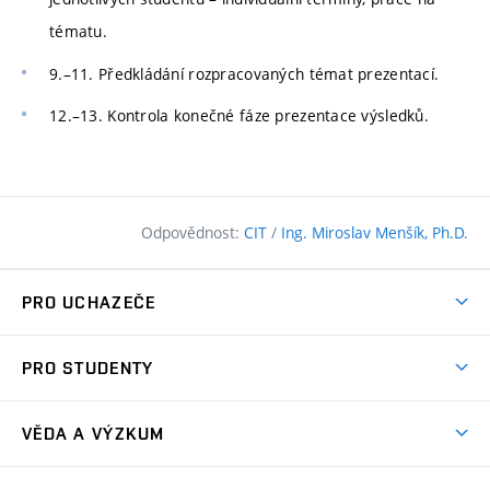
tématu.
9.–11. Předkládání rozpracovaných témat prezentací.
12.–13. Kontrola konečné fáze prezentace výsledků.
Odpovědnost:
CIT
/
Ing. Miroslav Menšík, Ph.D.
PRO UCHAZEČE
Pojďte na FAST
PRO STUDENTY
Nabídka programů
Časový plán studia
Přijímačky
VĚDA A VÝZKUM
Studijní programy
Zápisy
Úspěchy