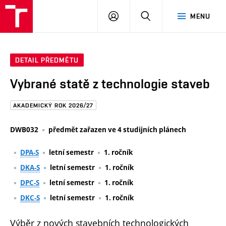
FAST
PŘIHLÁSIT
HLEDAT
MENU
VUT
SE
Brno
DETAIL PŘEDMĚTU
Vybrané statě z technologie staveb
AKADEMICKÝ ROK 2026/27
DWB032
předmět zařazen ve 4 studijních plánech
DPA-S
letní semestr
1. ročník
DKA-S
letní semestr
1. ročník
DPC-S
letní semestr
1. ročník
DKC-S
letní semestr
1. ročník
Výběr z nových stavebních technologických