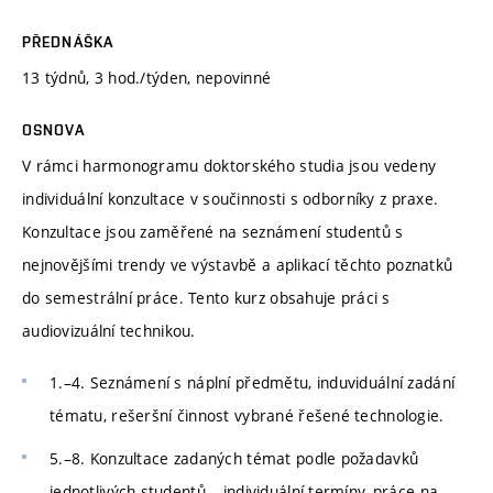
PŘEDNÁŠKA
13 týdnů, 3 hod./týden, nepovinné
OSNOVA
V rámci harmonogramu doktorského studia jsou vedeny
individuální konzultace v součinnosti s odborníky z praxe.
Konzultace jsou zaměřené na seznámení studentů s
nejnovějšími trendy ve výstavbě a aplikací těchto poznatků
do semestrální práce. Tento kurz obsahuje práci s
audiovizuální technikou.
1.–4. Seznámení s náplní předmětu, induviduální zadání
tématu, rešeršní činnost vybrané řešené technologie.
5.–8. Konzultace zadaných témat podle požadavků
jednotlivých studentů – individuální termíny, práce na