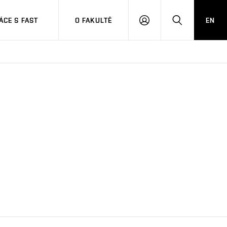
CE S FAST
O FAKULTĚ
EN
PŘIHLÁSIT
HLEDAT
SE