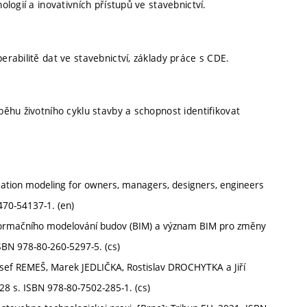
ologií a inovativních přístupů ve stavebnictví.
erabilitě dat ve stavebnictví, základy práce s CDE.
ůběhu životního cyklu stavby a schopnost identifikovat
ation modeling for owners, managers, designers, engineers
470-54137-1. (en)
informačního modelování budov (BIM) a význam BIM pro změny
SBN 978-80-260-5297-5. (cs)
sef REMEŠ, Marek JEDLIČKA, Rostislav DROCHYTKA a Jiří
8 s. ISBN 978-80-7502-285-1. (cs)