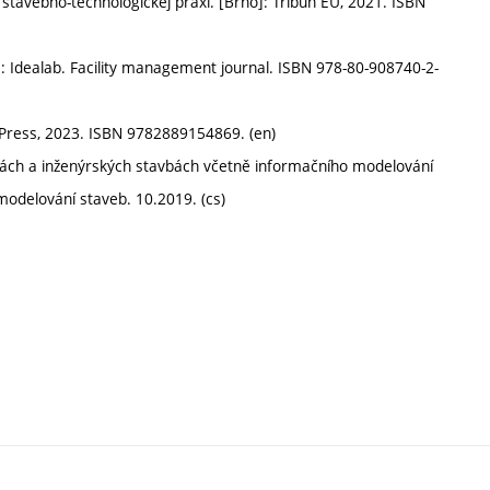
stavebno-technologickej praxi. [Brno]: Tribun EU, 2021. ISBN
 Idealab. Facility management journal. ISBN 978-80-908740-2-
Press, 2023. ISBN 9782889154869. (en)
vách a inženýrských stavbách včetně informačního modelování
odelování staveb. 10.2019. (cs)