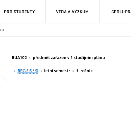
PRO STUDENTY
VĚDA A VÝZKUM
SPOLUPRÁ
TU
BUA102
předmět zařazen v 1 studijním plánu
BPC-SIS / SI
letní semestr
1. ročník