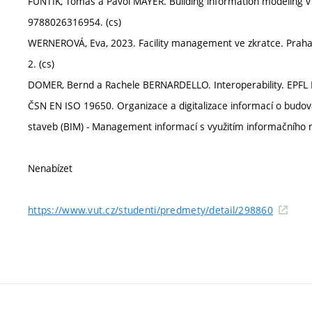
FUNTÍK, Tomáš a Pavol MAYER. Building information modeling v 
9788026316954. (cs)
WERNEROVÁ, Eva, 2023. Facility management ve zkratce. Praha:
2. (cs)
DOMER, Bernd a Rachele BERNARDELLO. Interoperability. EPFL 
ČSN EN ISO 19650. Organizace a digitalizace informací o budo
staveb (BIM) - Management informací s využitím informačního m
Nenabízet
https://www.vut.cz/studenti/predmety/detail/298860