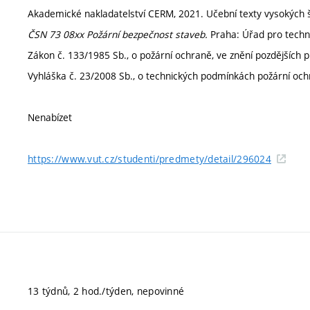
Akademické nakladatelství CERM, 2021. Učební texty vysokých š
ČSN 73 08xx Požární bezpečnost staveb.
Praha: Úřad pro technic
Zákon č. 133/1985 Sb., o požární ochraně, ve znění pozdějších p
Vyhláška č. 23/2008 Sb., o technických podmínkách požární ochr
Nenabízet
https://www.vut.cz/studenti/predmety/detail/296024
13 týdnů, 2 hod./týden, nepovinné