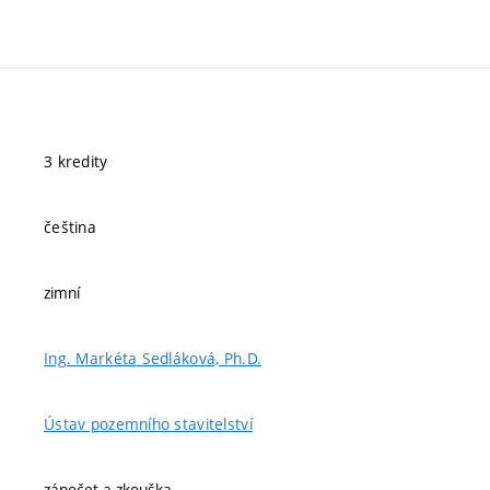
3 kredity
čeština
zimní
Ing. Markéta Sedláková, Ph.D.
Ústav pozemního stavitelství
zápočet a zkouška