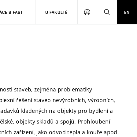
CE S FAST
O FAKULTĚ
EN
PŘIHLÁSIT
HLEDAT
SE
čnosti staveb, zejména problematiky
plexní řešení staveb nevýrobních, výrobních,
ožadavků kladených na objekty pro bydlení a
ělské, objekty skladů a spojů. Prohloubení
ních zařízení, jako odvod tepla a kouře apod.