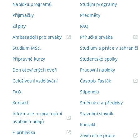
Nabídka programů
Studijní programy
Přijímačky
Předměty
Zápisy
FAQ
(externí
(externí
Ambasadoři pro prváky
Příručka prváka
odkaz)
odkaz)
Studium MSc.
Studium a práce v zahraničí
Přípravné kurzy
Studentské spolky
Den otevřených dveří
Pracovní nabídky
(externí
Celoživotní vzdělávání
Časopis Fasťák
odkaz)
FAQ
Stipendia
Kontakt
Směrnice a předpisy
Informace o zpracování
Stavební slovník
(externí
osobních údajů
Kontakt
odkaz)
(externí
E-přihláška
(externí
Závěrečné práce
odkaz)