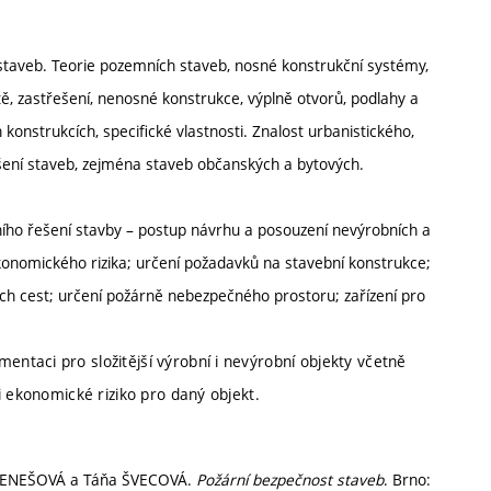
 staveb. Teorie pozemních staveb, nosné konstrukční systémy,
ě, zastřešení, nenosné konstrukce, výplně otvorů, podlahy a
 konstrukcích, specifické vlastnosti. Znalost urbanistického,
ešení staveb, zejména staveb občanských a bytových.
ího řešení stavby – postup návrhu a posouzení nevýrobních a
konomického rizika; určení požadavků na stavební konstrukce;
ých cest; určení požárně nebezpečného prostoru; zařízení pro
taci pro složitější výrobní i nevýrobní objekty včetně
i ekonomické riziko pro daný objekt.
 BENEŠOVÁ a Táňa ŠVECOVÁ.
Požární bezpečnost staveb
. Brno: