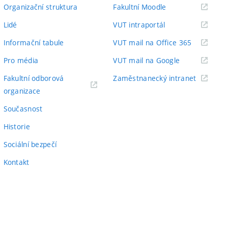
odkaz)
(externí
Organizační struktura
Fakultní Moodle
odkaz)
(externí
Lidé
VUT intraportál
odkaz)
(externí
Informační tabule
VUT mail na Office 365
odkaz)
(externí
Pro média
VUT mail na Google
odkaz)
(externí
Fakultní odborová
Zaměstnanecký intranet
(externí
odkaz)
organizace
odkaz)
Současnost
Historie
Sociální bezpečí
Kontakt