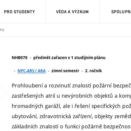
PRO STUDENTY
VĚDA A VÝZKUM
SPOLUPRÁ
TU
NHB070
předmět zařazen v 1 studijním plánu
NPC-ARS / ARA
zimní semestr
2. ročník
Prohloubení a rozvinutí znalostí požární bezpe
zastřešených atrií u nevýrobních objektů a kom
hromadných garáží, ale i řešení specifických p
ubytování, zdravotnická zařízení, objekty zeměd
základních znalostí o funkci požárně bezpečnost