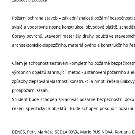
Požární ochrana staveb – základní znalosti požární bezpečnosti
svislé a vodorovné nosné konstrukce, obvodové pláště, schodišt
úpravy povrchů. Stavební materiály, druhy, použití ve stavebních
architektonicko-dispozičního, materiálového a konstrukčního ř
Cílem je schopnost sestavení kompletního požárně bezpečnostn
výrobních objektů zahrnující: metodiku stanovení požárního a e
způsoby zlepšování vlastností konstrukcí a hmot; řešení únikov
protipožární zásah.
Student bude schopen zpracovat požárně bezpečnostní dokumen
řešení specifických objektů . Bude schopen posoudit požární 
BENEŠ, Petr, Markéta SEDLÁKOVÁ, Marie RUSINOVÁ, Romana