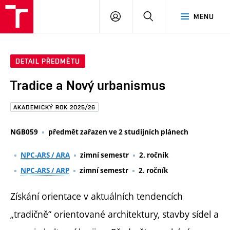
FAST
PŘIHLÁSIT
HLEDAT
MENU
VUT
SE
Brno
DETAIL PŘEDMĚTU
Tradice a Nový urbanismus
AKADEMICKÝ ROK 2025/26
NGB059
předmět zařazen ve 2 studijních plánech
NPC-ARS / ARA
zimní semestr
2. ročník
NPC-ARS / ARP
zimní semestr
2. ročník
Získání orientace v aktuálních tendencích
„tradičně“ orientované architektury, stavby sídel a