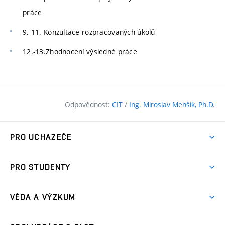
práce
9.-11. Konzultace rozpracovaných úkolů
12.-13.Zhodnocení výsledné práce
Odpovědnost:
CIT
/
Ing. Miroslav Menšík, Ph.D.
PRO UCHAZEČE
Pojďte na FAST
PRO STUDENTY
Nabídka programů
Časový plán studia
Přijímačky
VĚDA A VÝZKUM
Studijní programy
Zápisy
Úspěchy
Předměty