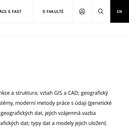
CE S FAST
O FAKULTĚ
EN
PŘIHLÁSIT
HLEDAT
SE
nkce a struktura; vztah GIS a CAD; geografický
ystémy, moderní metody práce s údaji (genetické
 geografických dat, jejich vzájemná vazba
fických dat; typy dat a modely jejich uložení;