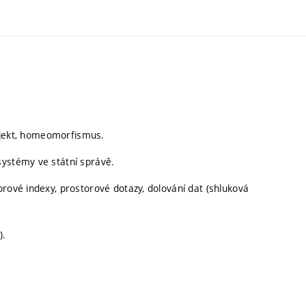
 objekt, homeomorfismus.
systémy ve státní správě.
orové indexy, prostorové dotazy, dolování dat (shluková
).