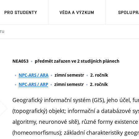
PRO STUDENTY
VĚDA A VÝZKUM
SPOLUPRÁ
TU
NEA053
předmět zařazen ve 2 studijních plánech
NPC-ARS / ARA
zimní semestr
2. ročník
NPC-ARS / ARP
zimní semestr
2. ročník
Geografický informační systém (GIS), jeho účel, fu
(topografický) objekt; informační a databázové s
algoritmy, neuronové sítě), různé formy existence
(homeomorfismus); základní charakteristiky geogra