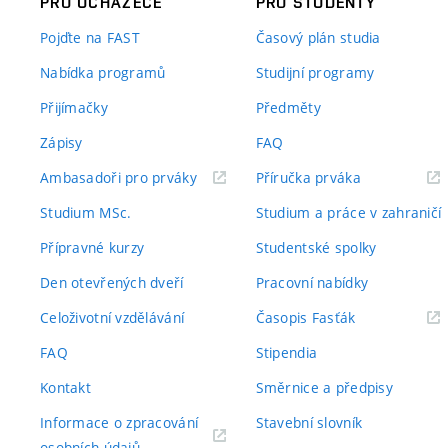
PRO UCHAZEČE
PRO STUDENTY
Pojďte na FAST
Časový plán studia
Nabídka programů
Studijní programy
Přijímačky
Předměty
Zápisy
FAQ
(externí
(externí
Ambasadoři pro prváky
Příručka prváka
odkaz)
odkaz)
Studium MSc.
Studium a práce v zahraničí
Přípravné kurzy
Studentské spolky
Den otevřených dveří
Pracovní nabídky
(externí
Celoživotní vzdělávání
Časopis Fasťák
odkaz)
FAQ
Stipendia
Kontakt
Směrnice a předpisy
Informace o zpracování
Stavební slovník
(externí
osobních údajů