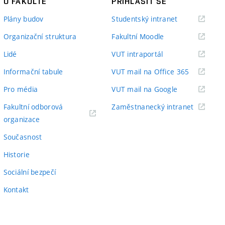
O FAKULTĚ
PŘIHLÁSIT SE
(externí
Plány budov
Studentský intranet
odkaz)
(externí
Organizační struktura
Fakultní Moodle
odkaz)
(externí
Lidé
VUT intraportál
odkaz)
(externí
Informační tabule
VUT mail na Office 365
odkaz)
(externí
Pro média
VUT mail na Google
odkaz)
(externí
Fakultní odborová
Zaměstnanecký intranet
(externí
odkaz)
organizace
odkaz)
Současnost
Historie
Sociální bezpečí
Kontakt