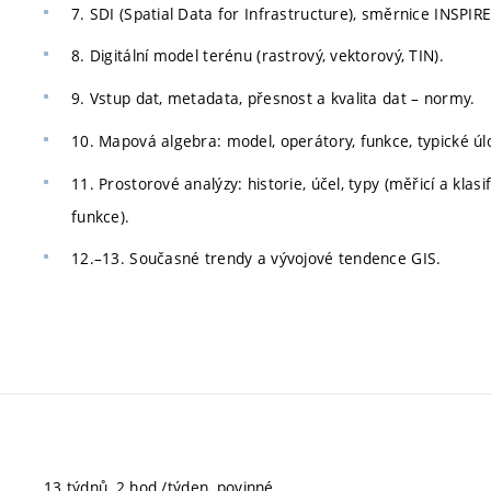
7. SDI (Spatial Data for Infrastructure), směrnice INSPIRE
8. Digitální model terénu (rastrový, vektorový, TIN).
9. Vstup dat, metadata, přesnost a kvalita dat – normy.
10. Mapová algebra: model, operátory, funkce, typické úl
11. Prostorové analýzy: historie, účel, typy (měřicí a klasi
funkce).
12.–13. Současné trendy a vývojové tendence GIS.
13 týdnů, 2 hod./týden, povinné