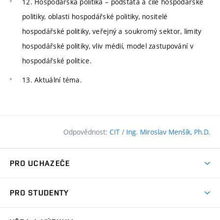
12. Hospodářská politika – podstata a cíle hospodářské
politiky, oblasti hospodářské politiky, nositelé
hospodářské politiky, veřejný a soukromý sektor, limity
hospodářské politiky, vliv médií, model zastupování v
hospodářské politice.
13. Aktuální téma.
Odpovědnost:
CIT
/
Ing. Miroslav Menšík, Ph.D.
PRO UCHAZEČE
Pojďte na FAST
PRO STUDENTY
Nabídka programů
Časový plán studia
Přijímačky