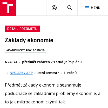
FAST
PŘIHLÁSIT
HLEDAT
MENU
VUT
SE
Brno
DETAIL PŘEDMĚTU
Základy ekonomie
AKADEMICKÝ ROK 2025/26
NVA074
předmět zařazen v 1 studijním plánu
NPC-ARS / ARP
letní semestr
1. ročník
Předmět základy ekonomie seznamuje
posluchače se základními problémy ekonomie, a
to jak mikroekonomickými, tak