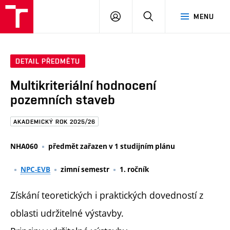
FAST
PŘIHLÁSIT
HLEDAT
MENU
VUT
SE
Brno
DETAIL PŘEDMĚTU
Multikriteriální hodnocení
pozemních staveb
AKADEMICKÝ ROK 2025/26
NHA060
předmět zařazen v 1 studijním plánu
NPC-EVB
zimní semestr
1. ročník
Získání teoretických i praktických dovedností z
oblasti udržitelné výstavby.