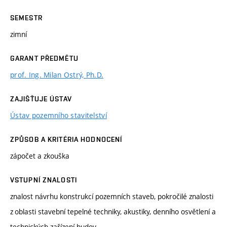
SEMESTR
zimní
GARANT PŘEDMĚTU
prof. Ing. Milan Ostrý, Ph.D.
ZAJIŠŤUJE ÚSTAV
Ústav pozemního stavitelství
ZPŮSOB A KRITÉRIA HODNOCENÍ
zápočet a zkouška
VSTUPNÍ ZNALOSTI
znalost návrhu konstrukcí pozemních staveb, pokročilé znalosti
z oblasti stavební tepelné techniky, akustiky, denního osvětlení a
technických zařízení budov