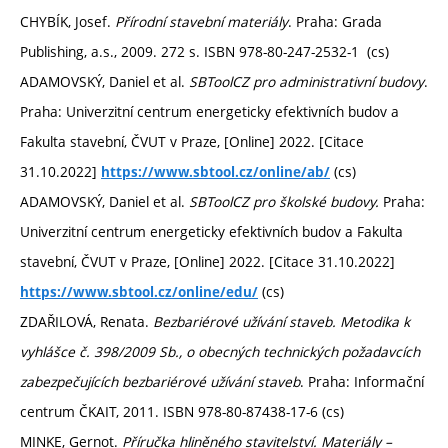
CHYBÍK, Josef.
Přírodní stavební materiály
. Praha: Grada
Publishing, a.s., 2009. 272 s. ISBN 978-80-247-2532-1 (cs)
ADAMOVSKÝ, Daniel et al.
SBToolCZ pro administrativní budovy
.
Praha: Univerzitní centrum energeticky efektivních budov a
Fakulta stavební, ČVUT v Praze, [Online] 2022. [Citace
31.10.2022]
(cs)
https://www.sbtool.cz/online/ab/
ADAMOVSKÝ, Daniel et al.
SBToolCZ pro školské budovy.
Praha:
Univerzitní centrum energeticky efektivních budov a Fakulta
stavební, ČVUT v Praze, [Online] 2022. [Citace 31.10.2022]
(cs)
https://www.sbtool.cz/online/edu/
ZDAŘILOVÁ, Renata.
Bezbariérové užívání staveb. Metodika k
vyhlášce č. 398/2009 Sb., o obecných technických požadavcích
zabezpečujících bezbariérové užívání staveb
. Praha: Informační
centrum ČKAIT, 2011. ISBN 978-80-87438-17-6 (cs)
MINKE, Gernot.
Příručka hliněného stavitelství. Materiály –