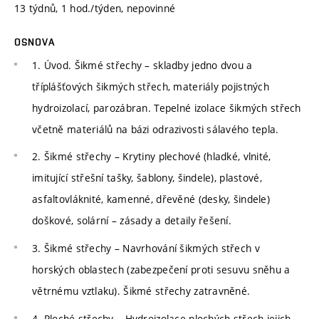
13 týdnů, 1 hod./týden, nepovinné
OSNOVA
1. Úvod. Šikmé střechy – skladby jedno dvou a
tříplášťových šikmých střech, materiály pojistných
hydroizolací, parozábran. Tepelné izolace šikmých střech
včetně materiálů na bázi odrazivosti sálavého tepla.
2. Šikmé střechy – Krytiny plechové (hladké, vlnité,
imitující střešní tašky, šablony, šindele), plastové,
asfaltovláknité, kamenné, dřevěné (desky, šindele)
doškové, solární – zásady a detaily řešení.
3. Šikmé střechy – Navrhování šikmých střech v
horských oblastech (zabezpečení proti sesuvu sněhu a
větrnému vztlaku). Šikmé střechy zatravněné.
4. Ploché střechy – Hydroizolace plochých střech jejich