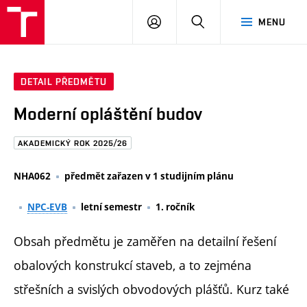
FAST
PŘIHLÁSIT
HLEDAT
MENU
VUT
SE
Brno
DETAIL PŘEDMĚTU
Moderní opláštění budov
AKADEMICKÝ ROK 2025/26
NHA062
předmět zařazen v 1 studijním plánu
NPC-EVB
letní semestr
1. ročník
Obsah předmětu je zaměřen na detailní řešení
obalových konstrukcí staveb, a to zejména
střešních a svislých obvodových plášťů. Kurz také