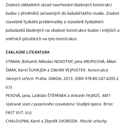
Znalosti základních zásad navrhování obalových konstrukcí
budov z předmětů zařazených do bakalářského studia. Znalost
stavebně fyzikální problematiky a stavebně fyzikálních
požadavků kladených na obalové konstrukce budov i vnějších a
vnitřních působících na tyto konstrukce.
ZÁKLADNÍ LITERATURA
STRAKA, Bohumil, Miloslav NOVOTNÝ, Jana KRUPICOVÁ, Milan
ŠMAK, Karel ŠUHAJDA a Zdeněk VEJPUSTEK.
Konstrukce
šikmých střech
. Praha: GRADA, 2013. ISBN 978-80-247-4205-2
(cs)
PEXOVÁ, Jana, Ladislav ŠTĚPÁNEK a Antonín FAJKOŠ.
M01-
Vybrané stati z pozemního stavitelství
. Studijní opora. Brno:
FAST VUT. (cs)
CHALOUPKA, Karel a Zbyněk SVOBODA.
Ploché střechy.