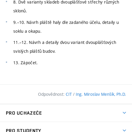
8. Dvě varianty skladeb dvouplášťové střechy různých
sklonů.
9.–10. Návrh pláště haly dle zadaného účelu, detaily u
soklu a okapu.
11.–12. Návrh a detaily dvou variant dvouplášťových
svislých plášťů budov.
13. Zápočet.
Odpovědnost:
CIT
/
Ing. Miroslav Menšík, Ph.D.
PRO UCHAZEČE
Pojďte na FAST
PRO STUDENTY