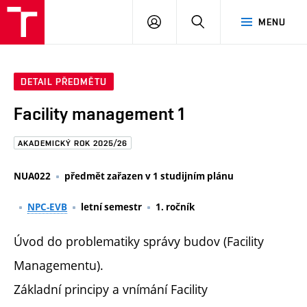
FAST
PŘIHLÁSIT
HLEDAT
MENU
VUT
SE
Brno
DETAIL PŘEDMĚTU
Facility management 1
AKADEMICKÝ ROK 2025/26
NUA022
předmět zařazen v 1 studijním plánu
NPC-EVB
letní semestr
1. ročník
Úvod do problematiky správy budov (Facility
Managementu).
Základní principy a vnímání Facility