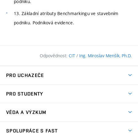
podniku.
13. Základní atributy Benchmarkingu ve stavebním
podniku. Podniková evidence.
Odpovědnost:
CIT
/
Ing. Miroslav Menšík, Ph.D.
PRO UCHAZEČE
Pojďte na FAST
PRO STUDENTY
Nabídka programů
Časový plán studia
Přijímačky
VĚDA A VÝZKUM
Studijní programy
Zápisy
Úspěchy
Předměty
SPOLUPRÁCE S FAST
(externí
Ambasadoři pro prváky
Licence a patenty