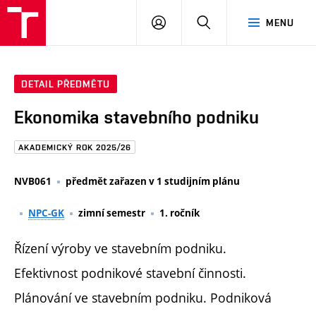
FAST
PŘIHLÁSIT
HLEDAT
MENU
VUT
SE
Brno
DETAIL PŘEDMĚTU
Ekonomika stavebního podniku
AKADEMICKÝ ROK 2025/26
NVB061
předmět zařazen v 1 studijním plánu
NPC-GK
zimní semestr
1. ročník
Řízení výroby ve stavebním podniku.
Efektivnost podnikové stavební činnosti.
Plánování ve stavebním podniku. Podniková