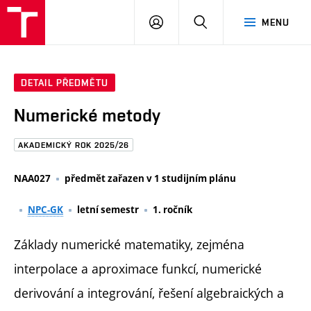
FAST
PŘIHLÁSIT
HLEDAT
MENU
VUT
SE
Brno
DETAIL PŘEDMĚTU
Numerické metody
AKADEMICKÝ ROK 2025/26
NAA027
předmět zařazen v 1 studijním plánu
NPC-GK
letní semestr
1. ročník
Základy numerické matematiky, zejména
interpolace a aproximace funkcí, numerické
derivování a integrování, řešení algebraických a