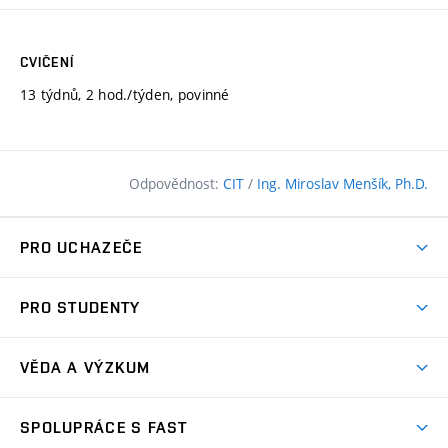
CVIČENÍ
13 týdnů, 2 hod./týden, povinné
Odpovědnost:
CIT
/
Ing. Miroslav Menšík, Ph.D.
PRO UCHAZEČE
Pojďte na FAST
PRO STUDENTY
Nabídka programů
Časový plán studia
Přijímačky
VĚDA A VÝZKUM
Studijní programy
Zápisy
Úspěchy
Předměty
SPOLUPRÁCE S FAST
(externí
Ambasadoři pro prváky
Licence a patenty