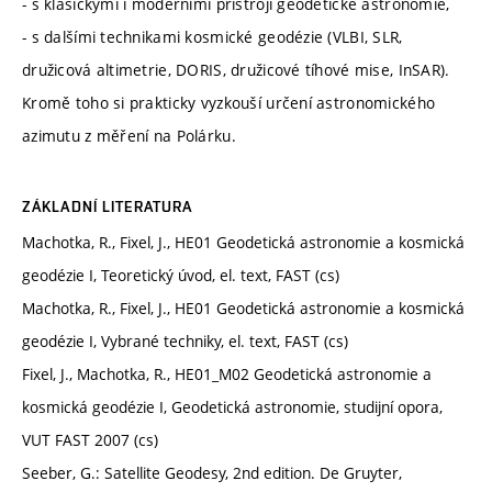
- s klasickými i moderními přístroji geodetické astronomie,
- s dalšími technikami kosmické geodézie (VLBI, SLR,
družicová altimetrie, DORIS, družicové tíhové mise, InSAR).
Kromě toho si prakticky vyzkouší určení astronomického
azimutu z měření na Polárku.
ZÁKLADNÍ LITERATURA
Machotka, R., Fixel, J., HE01 Geodetická astronomie a kosmická
geodézie I, Teoretický úvod, el. text, FAST (cs)
Machotka, R., Fixel, J., HE01 Geodetická astronomie a kosmická
geodézie I, Vybrané techniky, el. text, FAST (cs)
Fixel, J., Machotka, R., HE01_M02 Geodetická astronomie a
kosmická geodézie I, Geodetická astronomie, studijní opora,
VUT FAST 2007 (cs)
Seeber, G.: Satellite Geodesy, 2nd edition. De Gruyter,