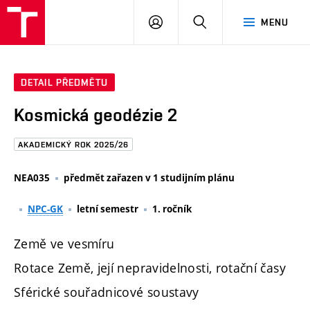
FAST
PŘIHLÁSIT
HLEDAT
MENU
VUT
SE
Brno
DETAIL PŘEDMĚTU
Kosmická geodézie 2
AKADEMICKÝ ROK 2025/26
NEA035
předmět zařazen v 1 studijním plánu
NPC-GK
letní semestr
1. ročník
Země ve vesmíru
Rotace Země, její nepravidelnosti, rotační časy
Sférické souřadnicové soustavy