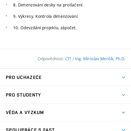
8. Dimenzování desky na protlačení.
9. Výkresy. Kontrola dimenzování.
10. Odevzdání projektu, zápočet.
Odpovědnost:
CIT
/
Ing. Miroslav Menšík, Ph.D.
PRO UCHAZEČE
Pojďte na FAST
PRO STUDENTY
Nabídka programů
Časový plán studia
Přijímačky
VĚDA A VÝZKUM
Studijní programy
Zápisy
Úspěchy
Předměty
SPOLUPRÁCE S FAST
(externí
Ambasadoři pro prváky