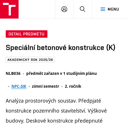
FAST
PŘIHLÁSIT
HLEDAT
MENU
VUT
SE
Brno
DETAIL PŘEDMĚTU
Speciální betonové konstrukce (K)
AKADEMICKÝ ROK 2025/26
NLB036
předmět zařazen v 1 studijním plánu
NPC-SIK
zimní semestr
2. ročník
Analýza prostorových soustav. Předpjaté
konstrukce pozemního stavitelství. Výškové
budovy. Deskové konstrukce předepnuté