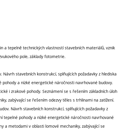
čin a tepelně technických vlastností stavebních materiálů, vznik
y zvukového pole, základy fotometrie.
v. Návrh stavebních konstrukcí, splňujících požadavky z hlediska
né pohody a nízké energetické náročnosti navrhované budovy.
tické i zrakové pohody. Seznámení se s řešením základních úloh
y, zabývající se řešením odezvy těles s trhlinami na zatížení.
budov. Návrh stavebních konstrukcí, splňujících požadavky z
ní tepelné pohody a nízké energetické náročnosti navrhované
jmy a metodami v oblasti lomové mechaniky, zabývající se