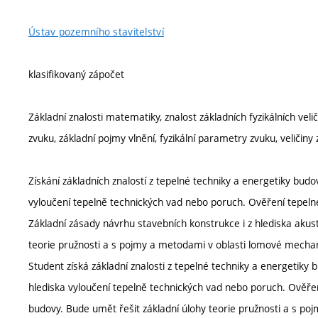
Ústav pozemního stavitelství
klasifikovaný zápočet
Základní znalosti matematiky, znalost základních fyzikálních veli
zvuku, základní pojmy vlnění, fyzikální parametry zvuku, veličin
Získání základních znalostí z tepelné techniky a energetiky budo
vyloučení tepelně technických vad nebo poruch. Ověření tepel
Základní zásady návrhu stavebních konstrukce i z hlediska akus
teorie pružnosti a s pojmy a metodami v oblasti lomové mechanik
Student získá základní znalosti z tepelné techniky a energetiky 
hlediska vyloučení tepelně technických vad nebo poruch. Ověře
budovy. Bude umět řešit základní úlohy teorie pružnosti a s po