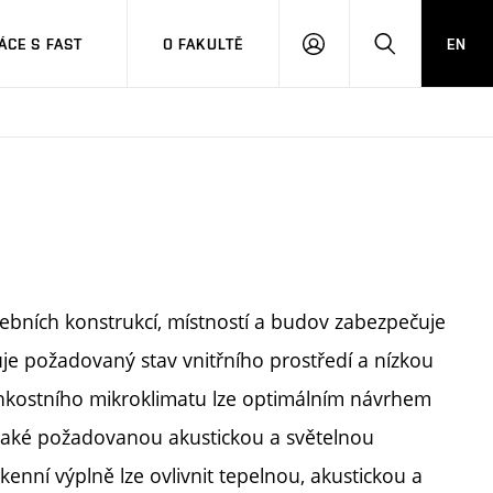
CE S FAST
O FAKULTĚ
EN
PŘIHLÁSIT
HLEDAT
SE
vebních konstrukcí, místností a budov zabezpečuje
uje požadovaný stav vnitřního prostředí a nízkou
hkostního mikroklimatu lze optimálním návrhem
t také požadovanou akustickou a světelnou
nní výplně lze ovlivnit tepelnou, akustickou a