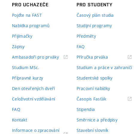
PRO UCHAZEČE
PRO STUDENTY
Pojďte na FAST
Časový plán studia
Nabídka programů
Studijní programy
Přijímačky
Předměty
Zápisy
FAQ
(externí
(externí
Ambasadoři pro prváky
Příručka prváka
odkaz)
odkaz)
Studium MSc.
Studium a práce v zahraničí
Přípravné kurzy
Studentské spolky
Den otevřených dveří
Pracovní nabídky
(externí
Celoživotní vzdělávání
Časopis Fasťák
odkaz)
FAQ
Stipendia
Kontakt
Směrnice a předpisy
Informace o zpracování
Stavební slovník