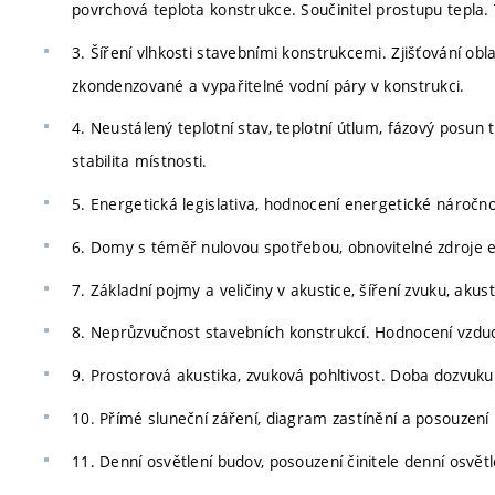
povrchová teplota konstrukce. Součinitel prostupu tepla.
3. Šíření vlhkosti stavebními konstrukcemi. Zjišťování obl
zkondenzované a vypařitelné vodní páry v konstrukci.
4. Neustálený teplotní stav, teplotní útlum, fázový posun 
stabilita místnosti.
5. Energetická legislativa, hodnocení energetické náročno
6. Domy s téměř nulovou spotřebou, obnovitelné zdroje e
7. Základní pojmy a veličiny v akustice, šíření zvuku, akust
8. Neprůzvučnost stavebních konstrukcí. Hodnocení vzdu
9. Prostorová akustika, zvuková pohltivost. Doba dozvuku 
10. Přímé sluneční záření, diagram zastínění a posouzení 
11. Denní osvětlení budov, posouzení činitele denní osvětl