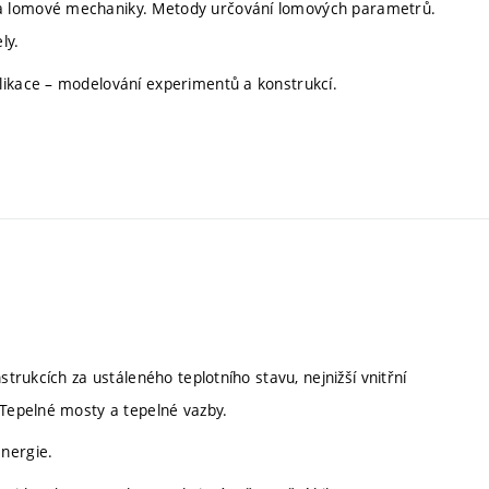
 a lomové mechaniky. Metody určování lomových parametrů.
ly.
likace – modelování experimentů a konstrukcí.
strukcích za ustáleného teplotního stavu, nejnižší vnitřní
 Tepelné mosty a tepelné vazby.
nergie.