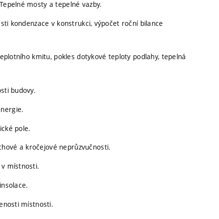
 Tepelné mosty a tepelné vazby.
asti kondenzace v konstrukci, výpočet roční bilance
teplotního kmitu, pokles dotykové teploty podlahy, tepelná
sti budovy.
nergie.
ické pole.
chové a kročejové neprůzvučnosti.
v místnosti.
insolace.
enosti místnosti.