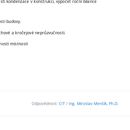
asti kondenzace v konstrukci, výpočet roční bilance
sti budovy.
chové a kročejové neprůzvučnosti.
nosti místnosti
Odpovědnost:
CIT
/
Ing. Miroslav Menšík, Ph.D.