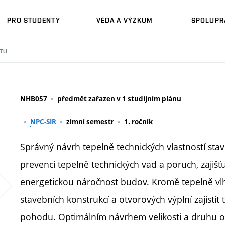
PRO STUDENTY
VĚDA A VÝZKUM
SPOLUPRÁ
TU
NHB057
předmět zařazen v 1 studijním plánu
NPC-SIR
zimní semestr
1. ročník
Správný návrh tepelně technických vlastností sta
prevenci tepelně technických vad a poruch, zajišť
energetickou náročnost budov. Kromě tepelně vl
stavebních konstrukcí a otvorových výplní zajisti
pohodu. Optimálním návrhem velikosti a druhu oke