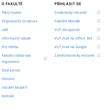
O FAKULTĚ
PŘIHLÁSIT SE
(externí
Plány budov
Studentský intranet
odkaz)
(externí
Organizační struktura
Fakultní Moodle
odkaz)
(externí
Lidé
VUT intraportál
odkaz)
(externí
Informační tabule
VUT mail na Office 365
odkaz)
(externí
Pro média
VUT mail na Google
odkaz)
(externí
Fakultní odborová
Zaměstnanecký intranet
(externí
odkaz)
organizace
odkaz)
Současnost
Historie
Sociální bezpečí
Kontakt