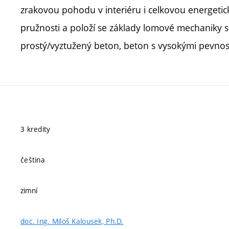
zrakovou pohodu v interiéru i celkovou energeti
pružnosti a položí se základy lomové mechaniky s 
prostý/vyztužený beton, beton s vysokými pevnost
3 kredity
čeština
zimní
doc. Ing. Miloš Kalousek, Ph.D.