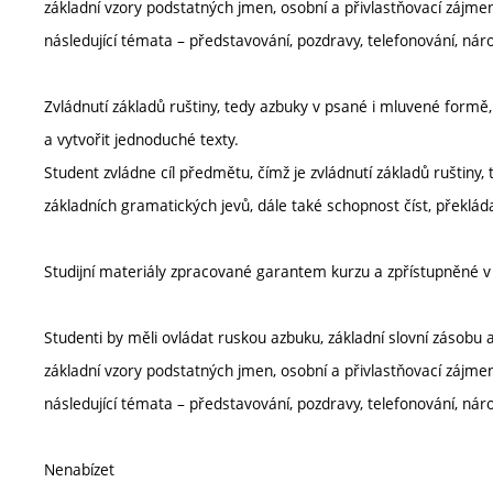
základní vzory podstatných jmen, osobní a přivlastňovací zájmen
následující témata – představování, pozdravy, telefonování, náro
Zvládnutí základů ruštiny, tedy azbuky v psané i mluvené formě, 
a vytvořit jednoduché texty.
Student zvládne cíl předmětu, čímž je zvládnutí základů ruštiny,
základních gramatických jevů, dále také schopnost číst, překlád
Studijní materiály zpracované garantem kurzu a zpřístupněné v
Studenti by měli ovládat ruskou azbuku, základní slovní zásobu a 
základní vzory podstatných jmen, osobní a přivlastňovací zájmen
následující témata – představování, pozdravy, telefonování, náro
Nenabízet