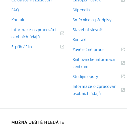
odkaz)
FAQ
Stipendia
Kontakt
Směrnice a předpisy
Informace o zpracování
Stavební slovník
(externí
osobních údajů
Kontakt
odkaz)
(externí
E-přihláška
(externí
Závěrečné práce
odkaz)
odkaz)
Knihovnické informační
(externí
centrum
odkaz)
(externí
Studijní opory
odkaz)
Informace o zpracování
(externí
osobních údajů
odkaz)
MOŽNÁ JEŠTĚ HLEDÁTE