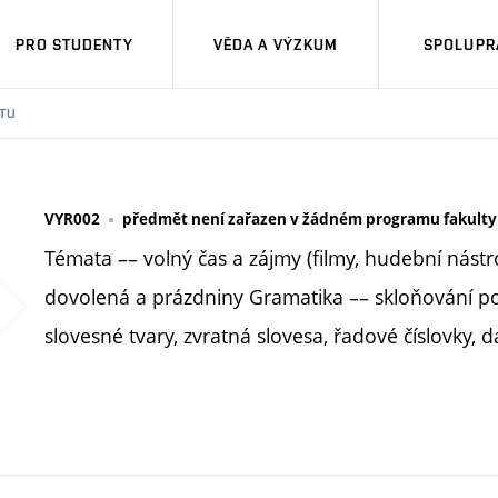
PRO STUDENTY
VĚDA A VÝZKUM
SPOLUPRÁ
TU
VYR002
předmět není zařazen v žádném programu fakulty
Témata –– volný čas a zájmy (filmy, hudební nástro
dovolená a prázdniny Gramatika –– skloňování po
slovesné tvary, zvratná slovesa, řadové číslovky, 