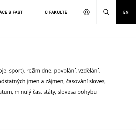
CE S FAST
O FAKULTĚ
EN
PŘIHLÁSIT
HLEDAT
SE
je, sport), režim dne, povolání, vzdělání,
dstatných jmen a zájmen, časování sloves,
datum, minulý čas, státy, slovesa pohybu