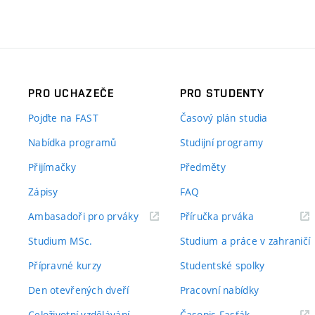
PRO UCHAZEČE
PRO STUDENTY
Pojďte na FAST
Časový plán studia
Nabídka programů
Studijní programy
Přijímačky
Předměty
Zápisy
FAQ
(externí
(externí
Ambasadoři pro prváky
Příručka prváka
odkaz)
odkaz)
Studium MSc.
Studium a práce v zahraničí
Přípravné kurzy
Studentské spolky
Den otevřených dveří
Pracovní nabídky
(externí
Celoživotní vzdělávání
Časopis Fasťák