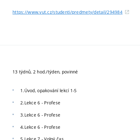
https://www.vut.cz/studenti/predmety/detail/294984
13 týdnů, 2 hod./týden, povinné
1.Úvod, opakování lekcí 1-5
2.Lekce 6 - Profese
3.Lekce 6 - Profese
4.Lekce 6 - Profese
5.Lekce 7 - Volný čas