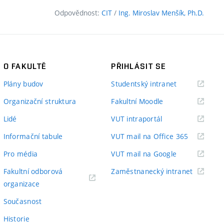
Odpovědnost:
CIT
/
Ing. Miroslav Menšík, Ph.D.
O FAKULTĚ
PŘIHLÁSIT SE
(externí
Plány budov
Studentský intranet
odkaz)
(externí
Organizační struktura
Fakultní Moodle
odkaz)
(externí
Lidé
VUT intraportál
odkaz)
(externí
Informační tabule
VUT mail na Office 365
odkaz)
(externí
Pro média
VUT mail na Google
odkaz)
(externí
Fakultní odborová
Zaměstnanecký intranet
(externí
odkaz)
organizace
odkaz)
Současnost
Historie