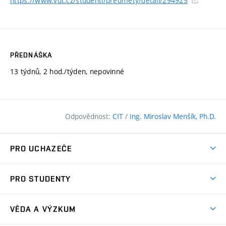
https://www.vut.cz/studenti/predmety/detail/294925
PŘEDNÁŠKA
13 týdnů, 2 hod./týden, nepovinné
Odpovědnost:
CIT
/
Ing. Miroslav Menšík, Ph.D.
PRO UCHAZEČE
Pojďte na FAST
PRO STUDENTY
Nabídka programů
Časový plán studia
Přijímačky
VĚDA A VÝZKUM
Studijní programy
Zápisy