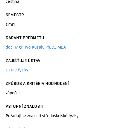
čeština
SEMESTR
zimní
GARANT PŘEDMĚTU
doc. Mgr. Ivo Kusák, Ph.D., MBA
ZAJIŠŤUJE ÚSTAV
Ústav fyziky
ZPŮSOB A KRITÉRIA HODNOCENÍ
zápočet
VSTUPNÍ ZNALOSTI
Požadují se znalosti středoškolské fyziky.