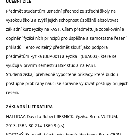
UČEBNÍ CÍLE
Předmět studentům usnadní přechod ze střední školy na
vysokou školu a zvýší jejich schopnost úspěšně absolvovat
základní kurz Fyziky na FAST. Cílem předmětu je zopakování a
doplnění fyzikálních principů pro úspěšné a samostatné řešení
příkladů. Tento volitelný předmět slouží jako podpora
předmětům Fyzika (BBA001) a Fyzika I (BBA003), které se
vyučují v prvním semestru BSP studia na FAST.
Studenti získají přehledně vypočtené příklady, které budou
postupně probírány naučí se správně využívat postupy při jejich
řešení.
ZÁKLADNÍ LITERATURA
HALLIDAY, David a Robert RESNICK.
Fyzika
. Brno: VUTIUM,
2013. ISBN 80-214-1869-9 (cs)
KOKTAVÝ, Bohumil.
Mechanika hmotného bodu
. Brno: CERM,