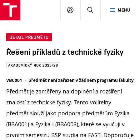
FAST
PŘIHLÁSIT
HLEDAT
MENU
VUT
SE
Brno
DETAIL PŘEDMĚTU
Řešení příkladů z technické fyziky
AKADEMICKÝ ROK 2025/26
VBC001
předmět není zařazen v žádném programu fakulty
Předmět je zaměřený na doplnění a rozšíření
znalostí z technické fyziky. Tento volitelný
předmět slouží jako podpora předmětům Fyzika
(BBA001) a Fyzika I (BBA003), které se vyučují v
prvním semestru BSP studia na FAST. Doporučuje