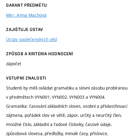
GARANT PŘEDMĚTU
Mgr. Anna Machová
ZAJIŠŤUJE ÚSTAV
Ústav společenských věd
ZPŮSOB A KRITÉRIA HODNOCENÍ
zápočet
VSTUPNÍ ZNALOSTI
Studenti by měli ovládat gramatiku a slovní zásobu probíranou
v předmětech VYN001, VYN002, VYN003 a VYN004.
Gramatika: časování základních sloves, osobní a přivlastňovací
zájmena, pořádek slov ve větě, zápor, určitý a neurčitý člen,
množné číslo, základní a řadové číslovky, časové údaje,
způsobová slovesa, předložky, minulé časy, příslovce,