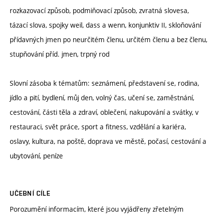
rozkazovací způsob, podmiňovací způsob, zvratná slovesa,
tázací slova, spojky weil, dass a wenn, konjunktiv II, skloňování
přídavných jmen po neurčitém členu, určitém členu a bez členu,
stupňování příd. jmen, trpný rod
Slovní zásoba k tématům: seznámení, představení se, rodina,
jídlo a pití, bydlení, můj den, volný čas, učení se, zaměstnání,
cestování, části těla a zdraví, oblečení, nakupování a svátky, v
restauraci, svět práce, sport a fitness, vzdělání a kariéra,
oslavy, kultura, na poště, doprava ve městě, počasí, cestování a
ubytování, peníze
UČEBNÍ CÍLE
Porozumění informacím, které jsou vyjádřeny zřetelným