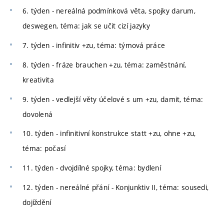
6. týden - nereálná podmínková věta, spojky darum,
deswegen, téma: jak se učit cizí jazyky
7. týden - infinitiv +zu, téma: týmová práce
8. týden - fráze brauchen +zu, téma: zaměstnání,
kreativita
9. týden - vedlejší věty účelové s um +zu, damit, téma:
dovolená
10. týden - infinitivní konstrukce statt +zu, ohne +zu,
téma: počasí
11. týden - dvojdílné spojky, téma: bydlení
12. týden - nereálné přání - Konjunktiv II, téma: sousedi,
dojíždění