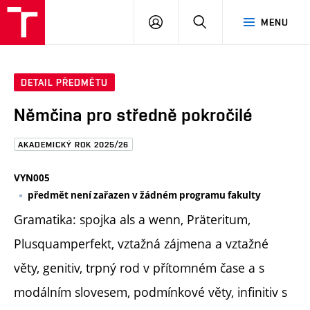
FAST
PŘIHLÁSIT
HLEDAT
MENU
VUT
SE
Brno
DETAIL PŘEDMĚTU
Němčina pro středně pokročilé
AKADEMICKÝ ROK 2025/26
VYN005
předmět není zařazen v žádném programu fakulty
Gramatika: spojka als a wenn, Präteritum,
Plusquamperfekt, vztažná zájmena a vztažné
věty, genitiv, trpný rod v přítomném čase a s
modálním slovesem, podmínkové věty, infinitiv s