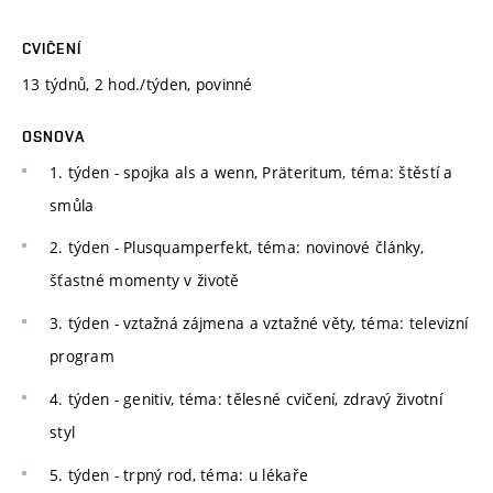
CVIČENÍ
13 týdnů, 2 hod./týden, povinné
OSNOVA
1. týden - spojka als a wenn, Präteritum, téma: štěstí a
smůla
2. týden - Plusquamperfekt, téma: novinové články,
šťastné momenty v životě
3. týden - vztažná zájmena a vztažné věty, téma: televizní
program
4. týden - genitiv, téma: tělesné cvičení, zdravý životní
styl
5. týden - trpný rod, téma: u lékaře