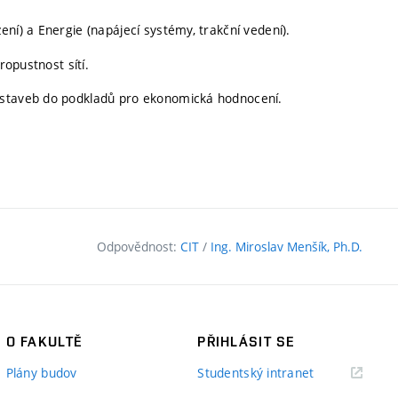
ní) a Energie (napájecí systémy, trakční vedení).
ropustnost sítí.
 staveb do podkladů pro ekonomická hodnocení.
Odpovědnost:
CIT
/
Ing. Miroslav Menšík, Ph.D.
O FAKULTĚ
PŘIHLÁSIT SE
(externí
Plány budov
Studentský intranet
odkaz)