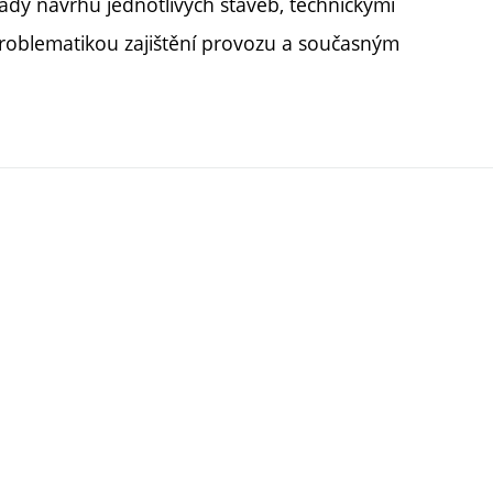
ady návrhu jednotlivých staveb, technickými
roblematikou zajištění provozu a současným