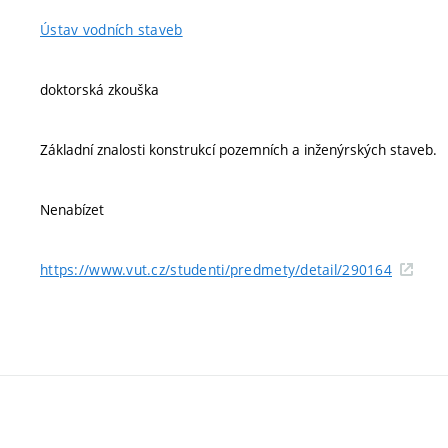
Ústav vodních staveb
doktorská zkouška
Základní znalosti konstrukcí pozemních a inženýrských staveb.
Nenabízet
https://www.vut.cz/studenti/predmety/detail/290164