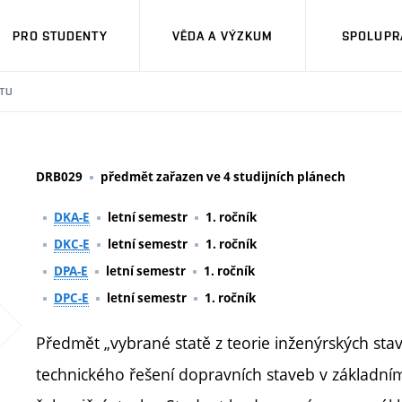
PRO STUDENTY
VĚDA A VÝZKUM
SPOLUPRÁ
TU
DRB029
předmět zařazen ve 4 studijních plánech
DKA-E
letní semestr
1. ročník
DKC-E
letní semestr
1. ročník
DPA-E
letní semestr
1. ročník
DPC-E
letní semestr
1. ročník
Předmět „vybrané statě z teorie inženýrských st
technického řešení dopravních staveb v základní