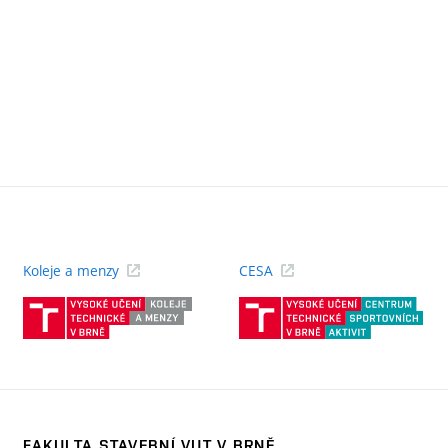
Koleje a menzy
CESA
(externí
(ext
odkaz)
odk
FAKULTA STAVEBNÍ VUT V BRNĚ