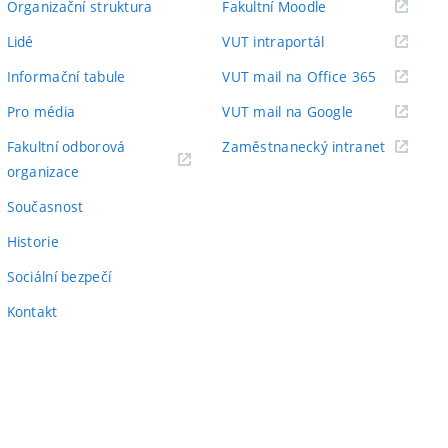
(externí
Organizační struktura
Fakultní Moodle
odkaz)
(externí
Lidé
VUT intraportál
odkaz)
(externí
Informační tabule
VUT mail na Office 365
odkaz)
(externí
Pro média
VUT mail na Google
odkaz)
(externí
Fakultní odborová
Zaměstnanecký intranet
(externí
odkaz)
organizace
odkaz)
Současnost
Historie
Sociální bezpečí
Kontakt