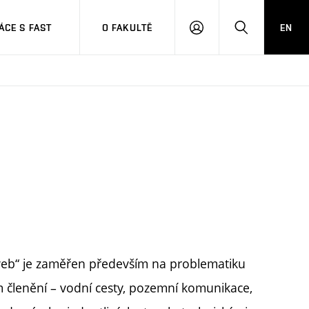
CE S FAST
O FAKULTĚ
EN
PŘIHLÁSIT
HLEDAT
SE
aveb“ je zaměřen především na problematiku
m členění – vodní cesty, pozemní komunikace,