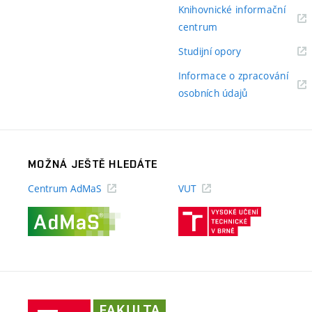
odkaz)
Knihovnické informační
(externí
centrum
odkaz)
(externí
Studijní opory
odkaz)
Informace o zpracování
(externí
osobních údajů
odkaz)
MOŽNÁ JEŠTĚ HLEDÁTE
Centrum AdMaS
VUT
(externí
(externí
odkaz)
odkaz)
Fakulta