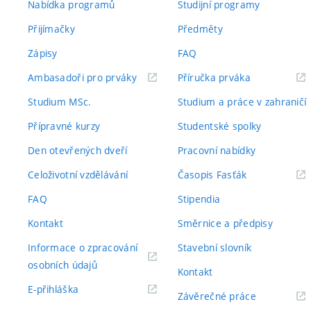
Nabídka programů
Studijní programy
Přijímačky
Předměty
Zápisy
FAQ
(externí
(externí
Ambasadoři pro prváky
Příručka prváka
odkaz)
odkaz)
Studium MSc.
Studium a práce v zahraničí
Přípravné kurzy
Studentské spolky
Den otevřených dveří
Pracovní nabídky
(externí
Celoživotní vzdělávání
Časopis Fasťák
odkaz)
FAQ
Stipendia
Kontakt
Směrnice a předpisy
Informace o zpracování
Stavební slovník
(externí
osobních údajů
Kontakt
odkaz)
(externí
E-přihláška
(externí
Závěrečné práce
odkaz)