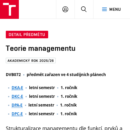
FAST
PŘIHLÁSIT
HLEDAT
MENU
VUT
SE
Brno
DETAIL PŘEDMĚTU
Teorie managementu
AKADEMICKÝ ROK 2025/26
DVB072
předmět zařazen ve 4 studijních plánech
DKA-E
letní semestr
1. ročník
DKC-E
letní semestr
1. ročník
DPA-E
letní semestr
1. ročník
DPC-E
letní semestr
1. ročník
Strukturalizace managementu dle funkcí, prvků a