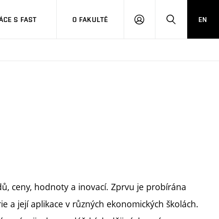
CE S FAST
O FAKULTĚ
EN
PŘIHLÁSIT
HLEDAT
SE
 ceny, hodnoty a inovací. Zprvu je probírána
e a její aplikace v různých ekonomických školách.