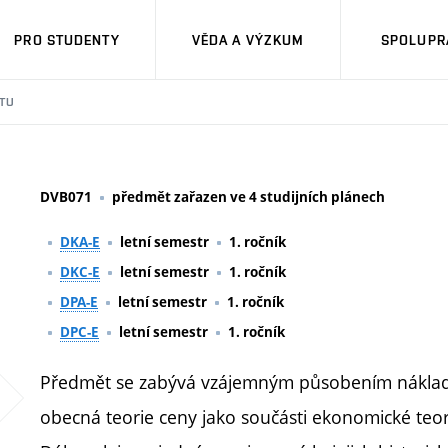
PRO STUDENTY
VĚDA A VÝZKUM
SPOLUPRÁ
TU
DVB071
předmět zařazen ve 4 studijních plánech
DKA-E
letní semestr
1. ročník
DKC-E
letní semestr
1. ročník
DPA-E
letní semestr
1. ročník
DPC-E
letní semestr
1. ročník
Předmět se zabývá vzájemným působením nákladů,
obecná teorie ceny jako součásti ekonomické teori