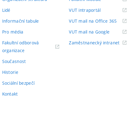
odkaz)
(externí
Lidé
VUT intraportál
odkaz)
(externí
Informační tabule
VUT mail na Office 365
odkaz)
(externí
Pro média
VUT mail na Google
odkaz)
(externí
Fakultní odborová
Zaměstnanecký intranet
(externí
odkaz)
organizace
odkaz)
Současnost
Historie
Sociální bezpečí
Kontakt