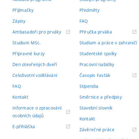
Přijímačky
Předměty
Zápisy
FAQ
(externí
(externí
Ambasadoři pro prváky
Příručka prváka
odkaz)
odkaz)
Studium MSc.
Studium a práce v zahraničí
Přípravné kurzy
Studentské spolky
Den otevřených dveří
Pracovní nabídky
(externí
Celoživotní vzdělávání
Časopis Fasťák
odkaz)
FAQ
Stipendia
Kontakt
Směrnice a předpisy
Informace o zpracování
Stavební slovník
(externí
osobních údajů
Kontakt
odkaz)
(externí
E-přihláška
(externí
Závěrečné práce
odkaz)
odkaz)