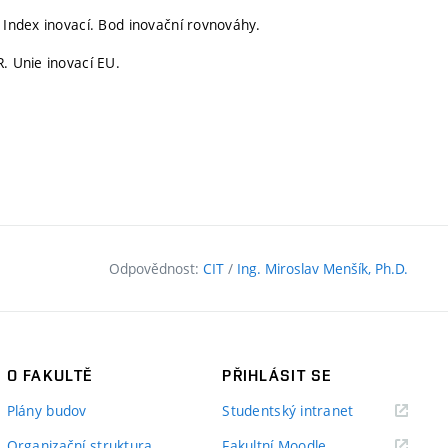
 Index inovací. Bod inovační rovnováhy.
. Unie inovací EU.
Odpovědnost:
CIT
/
Ing. Miroslav Menšík, Ph.D.
O FAKULTĚ
PŘIHLÁSIT SE
(externí
Plány budov
Studentský intranet
odkaz)
(externí
Organizační struktura
Fakultní Moodle