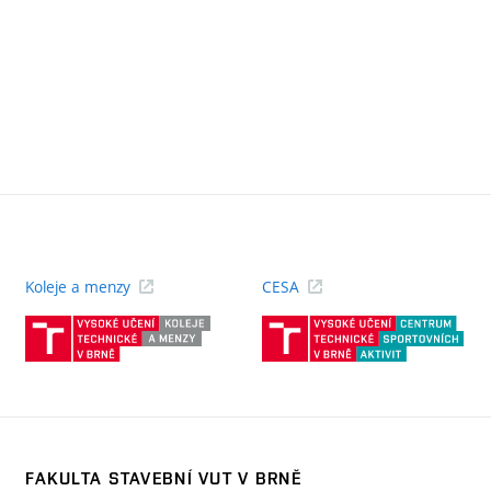
Koleje a menzy
CESA
(externí
(ext
odkaz)
odk
FAKULTA STAVEBNÍ VUT V BRNĚ