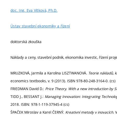
doc. Ing. Eva Vítková, Ph.D.
Ústav stavební ekonomiky a řízení
doktorská zkouška
Náklady a ceny, stavební podnik, ekonomika investic, řízení proj
MRUZKOVÁ, Jarmila a Karolina LISZTWANOVÁ.
Teorie nákladů, k
economics textbooks, v. 9 (2013). ISBN 978-80-248-3164-0. (cs)
FRIEDMAN David D.:
Price Theory. With a new introduction by
TIDD J., BESSANT J.:
Managing Innovation: Integrating Technolog
2018. ISBN: 978-1-119-37945-4 (cs)
ŠPAČEK Miroslav a Karel ČERNÝ.
Kreativní metody v inovacích
. 