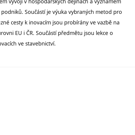
ickém vývoji v hospodářských dějinách a významem
 podniků. Součástí je výuka vybraných metod pro
ůzné cesty k inovacím jsou probírány ve vazbě na
rovni EU i ČR. Součástí předmětu jsou lekce o
acích ve stavebnictví.