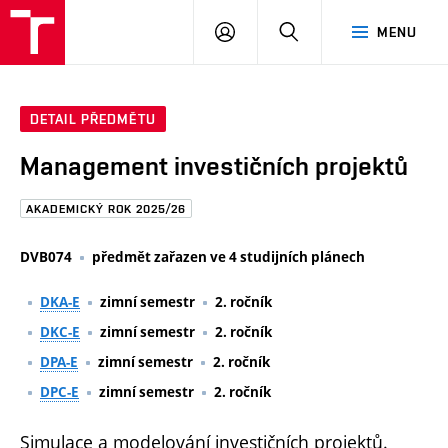
FAST
PŘIHLÁSIT
HLEDAT
MENU
VUT
SE
Brno
DETAIL PŘEDMĚTU
Management investičních projektů
AKADEMICKÝ ROK 2025/26
DVB074
předmět zařazen ve 4 studijních plánech
DKA-E
zimní semestr
2. ročník
DKC-E
zimní semestr
2. ročník
DPA-E
zimní semestr
2. ročník
DPC-E
zimní semestr
2. ročník
Simulace a modelování investičních projektů.