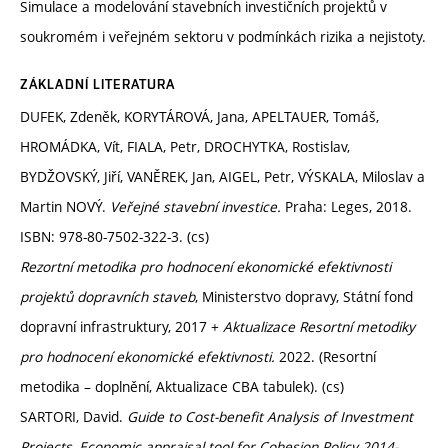
Simulace a modelování stavebních investičních projektů v
soukromém i veřejném sektoru v podmínkách rizika a nejistoty.
ZÁKLADNÍ LITERATURA
DUFEK, Zdeněk, KORYTÁROVÁ, Jana, APELTAUER, Tomáš,
HROMÁDKA, Vít, FIALA, Petr, DROCHYTKA, Rostislav,
BYDŽOVSKÝ, Jiří, VANĚREK, Jan, AIGEL, Petr, VÝSKALA, Miloslav a
Martin NOVÝ.
Veřejné stavební investice.
Praha: Leges, 2018.
ISBN: 978-80-7502-322-3. (cs)
Rezortní metodika pro hodnocení ekonomické efektivnosti
projektů dopravních staveb
, Ministerstvo dopravy, Státní fond
dopravní infrastruktury, 2017 +
Aktualizace Resortní metodiky
pro hodnocení ekonomické efektivnosti.
2022. (Resortní
metodika – doplnění, Aktualizace CBA tabulek). (cs)
SARTORI, David.
Guide to Cost-benefit Analysis of Investment
Projects, Economic appraisal tool for Cohesion Policy 2014-