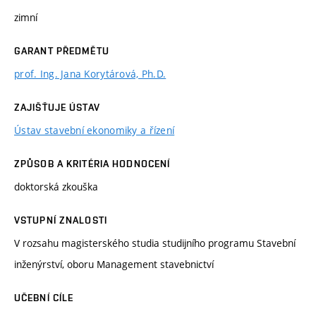
zimní
GARANT PŘEDMĚTU
prof. Ing. Jana Korytárová, Ph.D.
ZAJIŠŤUJE ÚSTAV
Ústav stavební ekonomiky a řízení
ZPŮSOB A KRITÉRIA HODNOCENÍ
doktorská zkouška
VSTUPNÍ ZNALOSTI
V rozsahu magisterského studia studijního programu Stavební
inženýrství, oboru Management stavebnictví
UČEBNÍ CÍLE