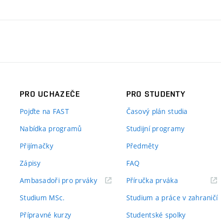
PRO UCHAZEČE
PRO STUDENTY
Pojďte na FAST
Časový plán studia
Nabídka programů
Studijní programy
Přijímačky
Předměty
Zápisy
FAQ
(externí
(externí
Ambasadoři pro prváky
Příručka prváka
odkaz)
odkaz)
Studium MSc.
Studium a práce v zahraničí
Přípravné kurzy
Studentské spolky