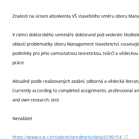
Znalosti na úrovni absolventa VŠ stavebního směru oboru Man
V rámci doktorského semináře doktorand pod vedením školitele
oblastí problematiky oboru Management stavebnictví, souvisejí
podmínky pro jeho samostatnou teoretickou, tvůrčí a vědeckou p
práce.
Aktuálně podle realizovaných zadání, odborná a vědecká literatur
Currently according to completed assignments, professional and
and own research. (en)
Nenabízet
https://www.vut.cz/studenti/predmety/detail/290154