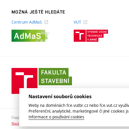
MOŽNÁ JEŠTĚ HLEDÁTE
Centrum AdMaS
VUT
(externí
(externí
odkaz)
odkaz)
Fakulta
stavební
VUT
v
Nastavení souborů cookies
Brně
Weby na doménách fce.vutbr.cz nebo fce.vut.cz využíva
Preferenční, analytické, marketingové či jiné cookies 
Informace o používání cookies
Copyright © 2026 VUT v Brně
Nastavení cookies