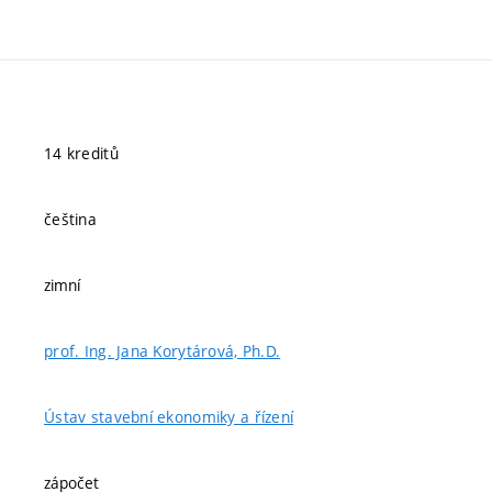
14 kreditů
čeština
zimní
prof. Ing. Jana Korytárová, Ph.D.
Ústav stavební ekonomiky a řízení
zápočet