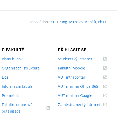
Odpovědnost:
CIT
/
Ing. Miroslav Menšík, Ph.D.
O FAKULTĚ
PŘIHLÁSIT SE
(externí
Plány budov
Studentský intranet
odkaz)
(externí
Organizační struktura
Fakultní Moodle
odkaz)
(externí
Lidé
VUT intraportál
odkaz)
(externí
Informační tabule
VUT mail na Office 365
odkaz)
(externí
Pro média
VUT mail na Google
odkaz)
(externí
Fakultní odborová
Zaměstnanecký intranet
(externí
odkaz)
organizace