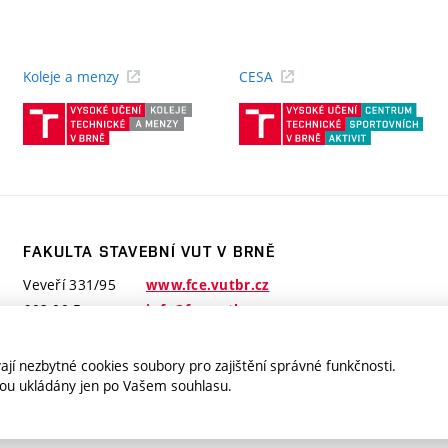
Koleje a menzy
CESA
(externí
(ext
odkaz)
odk
FAKULTA STAVEBNÍ VUT V BRNĚ
Veveří 331/95
www.fce.vutbr.cz
602 00 Brno
info@fce.vutbr.cz
jí nezbytné cookies soubory pro zajištění správné funkčnosti.
jsou ukládány jen po Vašem souhlasu.