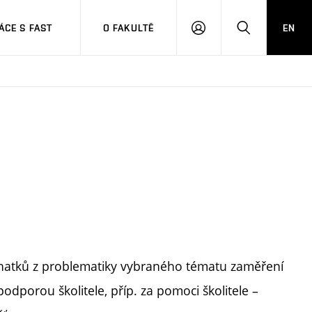
CE S FAST
O FAKULTĚ
EN
PŘIHLÁSIT
HLEDAT
SE
znatků z problematiky vybraného tématu zaměření
dporou školitele, příp. za pomoci školitele –