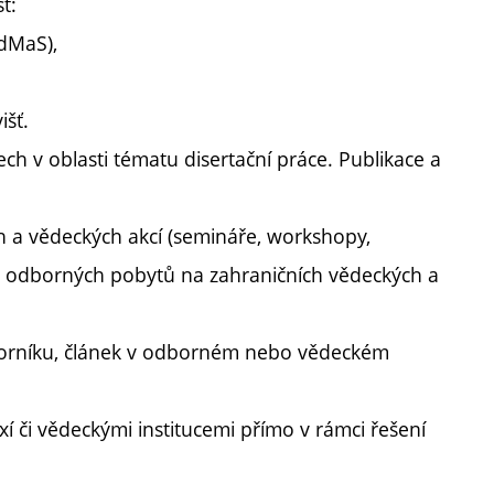
ť:
AdMaS),
šť.
ch v oblasti tématu disertační práce. Publikace a
 a vědeckých akcí (semináře, workshopy,
o odborných pobytů na zahraničních vědeckých a
sborníku, článek v odborném nebo vědeckém
xí či vědeckými institucemi přímo v rámci řešení