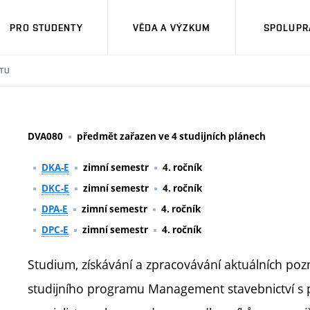
PRO STUDENTY
VĚDA A VÝZKUM
SPOLUPRÁ
TU
DVA080
předmět zařazen ve 4 studijních plánech
DKA-E
zimní semestr
4. ročník
DKC-E
zimní semestr
4. ročník
DPA-E
zimní semestr
4. ročník
DPC-E
zimní semestr
4. ročník
Studium, získávání a zpracovávání aktuálních po
studijního programu Management stavebnictví s po