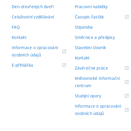
Den otevřených dveří
Pracovní nabídky
(externí
Celoživotní vzdělávání
Časopis Fasťák
odkaz)
FAQ
Stipendia
Kontakt
Směrnice a předpisy
Informace o zpracování
Stavební slovník
(externí
osobních údajů
Kontakt
odkaz)
(externí
E-přihláška
(externí
Závěrečné práce
odkaz)
odkaz)
Knihovnické informační
(externí
centrum
odkaz)
(externí
Studijní opory
odkaz)
Informace o zpracování
(externí
osobních údajů
odkaz)