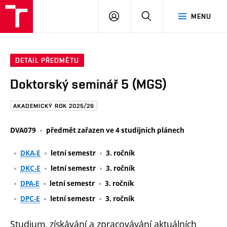
FAST
PŘIHLÁSIT
HLEDAT
MENU
VUT
SE
Brno
DETAIL PŘEDMĚTU
Doktorský seminář 5 (MGS)
AKADEMICKÝ ROK 2025/26
DVA079
předmět zařazen ve 4 studijních plánech
DKA-E
letní semestr
3. ročník
DKC-E
letní semestr
3. ročník
DPA-E
letní semestr
3. ročník
DPC-E
letní semestr
3. ročník
Studium, získávání a zpracovávání aktuálních