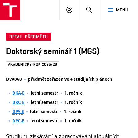
FAST
PŘIHLÁSIT
HLEDAT
MENU
VUT
SE
Brno
DETAIL PŘEDMĚTU
Doktorský seminář 1 (MGS)
AKADEMICKÝ ROK 2025/26
DVA068
předmět zařazen ve 4 studijních plánech
DKA-E
letní semestr
1. ročník
DKC-E
letní semestr
1. ročník
DPA-E
letní semestr
1. ročník
DPC-E
letní semestr
1. ročník
Studium, získávání a zpracovávání aktuálních