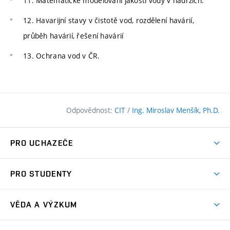
11. Matematické modelování jakosti vody v nádržích.
12. Havarijní stavy v čistotě vod, rozdělení havárií,
průběh havárií, řešení havárií
13. Ochrana vod v ČR.
Odpovědnost:
CIT
/
Ing. Miroslav Menšík, Ph.D.
PRO UCHAZEČE
Pojďte na FAST
PRO STUDENTY
Nabídka programů
Časový plán studia
Přijímačky
VĚDA A VÝZKUM
Studijní programy
Zápisy
Úspěchy