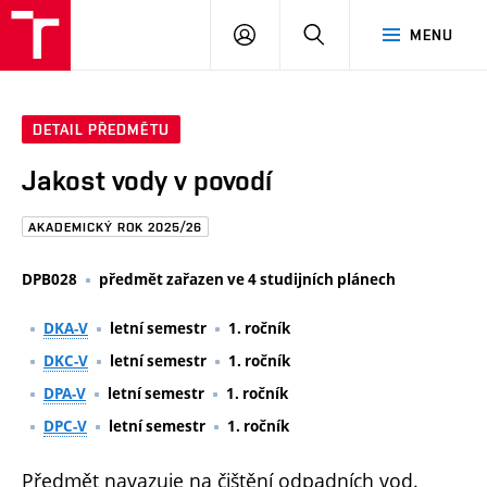
FAST
PŘIHLÁSIT
HLEDAT
MENU
VUT
SE
Brno
DETAIL PŘEDMĚTU
Jakost vody v povodí
AKADEMICKÝ ROK 2025/26
DPB028
předmět zařazen ve 4 studijních plánech
DKA-V
letní semestr
1. ročník
DKC-V
letní semestr
1. ročník
DPA-V
letní semestr
1. ročník
DPC-V
letní semestr
1. ročník
Předmět navazuje na čištění odpadních vod.