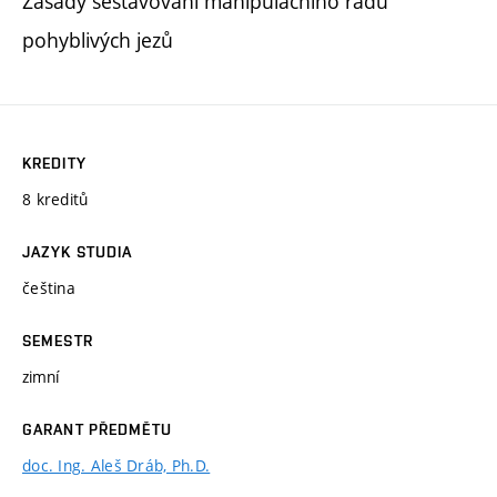
Zásady sestavování manipulačního řádu
pohyblivých jezů
KREDITY
8 kreditů
JAZYK STUDIA
čeština
SEMESTR
zimní
GARANT PŘEDMĚTU
doc. Ing. Aleš Dráb, Ph.D.