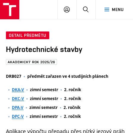
FAST
PŘIHLÁSIT
HLEDAT
MENU
VUT
SE
Brno
DETAIL PŘEDMĚTU
Hydrotechnické stavby
AKADEMICKÝ ROK 2025/26
DRB027
předmět zařazen ve 4 studijních plánech
DKA-V
zimní semestr
2. ročník
DKC-V
zimní semestr
2. ročník
DPA-V
zimní semestr
2. ročník
DPC-V
zimní semestr
2. ročník
Aplikace výpočtu přepadu přes nízký jezový práh