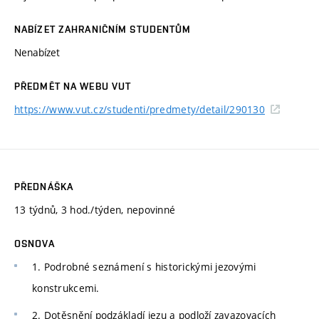
NABÍZET ZAHRANIČNÍM STUDENTŮM
Nenabízet
PŘEDMĚT NA WEBU VUT
https://www.vut.cz/studenti/predmety/detail/290130
PŘEDNÁŠKA
13 týdnů, 3 hod./týden, nepovinné
OSNOVA
1. Podrobné seznámení s historickými jezovými
konstrukcemi.
2. Dotěsnění podzákladí jezu a podloží zavazovacích